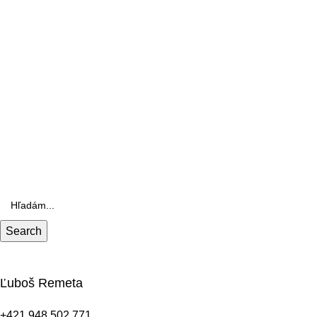
Search
Ľuboš Remeta
+421 948 502 771