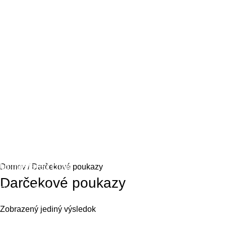
Upholstered chair
Domov
Darčekové poukazy
Darčekové poukazy
Discount 10%
Shop Now
Zobrazený jediný výsledok