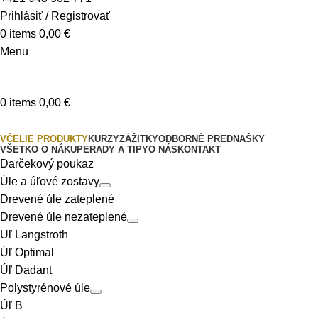
Prihlásiť / Registrovať
0
items
0,00
€
Menu
0
items
0,00
€
Produkty
VČELIE PRODUKTY
KURZY
ZÁŽITKY
ODBORNÉ PREDNAŠKY
VŠETKO O NÁKUPE
RADY A TIPY
O NÁS
KONTAKT
Darčekový poukaz
Úle a úľové zostavy
Drevené úle zateplené
Drevené úle nezateplené
Uľ Langstroth
Úľ Optimal
Úľ Dadant
Polystyrénové úle
Úľ B