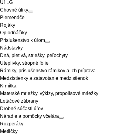
Úľ LG
Chovné úliky
Plemenáče
Rojáky
Oplodňáčiky
Príslušenstvo k úľom
Nádstavky
Dná, pletivá, striešky, peľochyty
Uteplivky, stropné fólie
Rámiky, príslušenstvo rámikov a ich príprava
Medzistienky a zatavotanie medzistienok
Krmítka
Materské mriežky, výklzy, propolisové mriežky
Letáčové zábrany
Drobné súčasti úľov
Náradie a pomôcky včelára
Rozperáky
Metličky