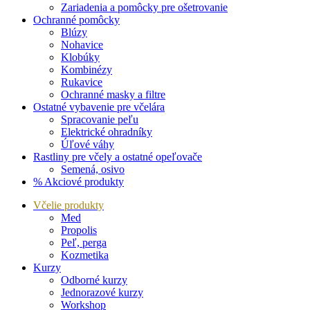
Zariadenia a pomôcky pre ošetrovanie
Ochranné pomôcky
Blúzy
Nohavice
Klobúky
Kombinézy
Rukavice
Ochranné masky a filtre
Ostatné vybavenie pre včelára
Spracovanie peľu
Elektrické ohradníky
Úľové váhy
Rastliny pre včely a ostatné opeľovače
Semená, osivo
% Akciové produkty
Včelie produkty
Med
Propolis
Peľ, perga
Kozmetika
Kurzy
Odborné kurzy
Jednorazové kurzy
Workshop