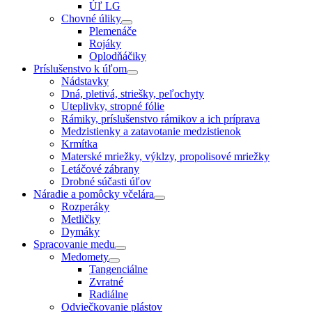
Úľ LG
Chovné úliky
Plemenáče
Rojáky
Oplodňáčiky
Príslušenstvo k úľom
Nádstavky
Dná, pletivá, striešky, peľochyty
Uteplivky, stropné fólie
Rámiky, príslušenstvo rámikov a ich príprava
Medzistienky a zatavotanie medzistienok
Krmítka
Materské mriežky, výklzy, propolisové mriežky
Letáčové zábrany
Drobné súčasti úľov
Náradie a pomôcky včelára
Rozperáky
Metličky
Dymáky
Spracovanie medu
Medomety
Tangenciálne
Zvratné
Radiálne
Odviečkovanie plástov