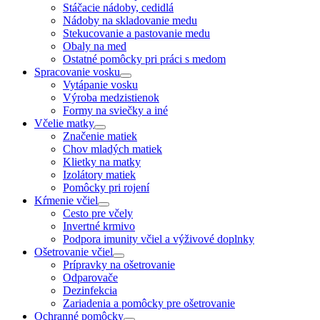
Stáčacie nádoby, cedidlá
Nádoby na skladovanie medu
Stekucovanie a pastovanie medu
Obaly na med
Ostatné pomôcky pri práci s medom
Spracovanie vosku
Vytápanie vosku
Výroba medzistienok
Formy na sviečky a iné
Včelie matky
Značenie matiek
Chov mladých matiek
Klietky na matky
Izolátory matiek
Pomôcky pri rojení
Kŕmenie včiel
Cesto pre včely
Invertné krmivo
Podpora imunity včiel a výživové doplnky
Ošetrovanie včiel
Prípravky na ošetrovanie
Odparovače
Dezinfekcia
Zariadenia a pomôcky pre ošetrovanie
Ochranné pomôcky