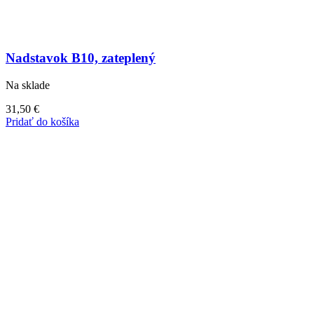
Nadstavok B10, zateplený
Na sklade
31,50
€
Pridať do košíka