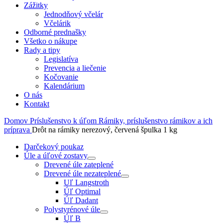
Zážitky
Jednodňový včelár
Včelárik
Odborné prednašky
Všetko o nákupe
Rady a tipy
Legislatíva
Prevencia a liečenie
Kočovanie
Kalendárium
O nás
Kontakt
Domov
Príslušenstvo k úľom
Rámiky, príslušenstvo rámikov a ich
príprava
Drôt na rámiky nerezový, červená špulka 1 kg
Darčekový poukaz
Úle a úľové zostavy
Drevené úle zateplené
Drevené úle nezateplené
Uľ Langstroth
Úľ Optimal
Úľ Dadant
Polystyrénové úle
Úľ B