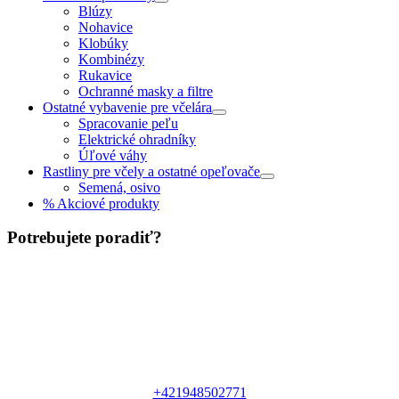
Blúzy
Nohavice
Klobúky
Kombinézy
Rukavice
Ochranné masky a filtre
Ostatné vybavenie pre včelára
Spracovanie peľu
Elektrické ohradníky
Úľové váhy
Rastliny pre včely a ostatné opeľovače
Semená, osivo
% Akciové produkty
Potrebujete poradiť?
+421948502771