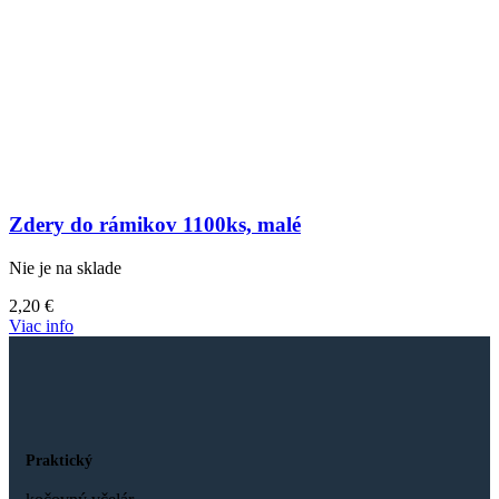
Zdery do rámikov 1100ks, malé
Nie je na sklade
2,20
€
Viac info
Praktický