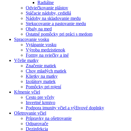
Radiálne
Odviečkovanie plástov
Stáčacie nádoby, cedidlá
Nádoby na skladovanie medu
Stekucovanie a pastovanie medu
Obaly na med
Ostatné pomôcky pri práci s medom
Spracovanie vosku
Vytápanie vosku
Výroba medzistienok
Formy na sviečky a iné
Včelie matky
Značenie matiek
Chov mladých matiek
Klietky na matky
Izolátory matiek
Pomôcky pri rojení
Kŕmenie včiel
Cesto pre včely
Invertné krmivo
Podpora imunity včiel a výživové doplnky
Ošetrovanie včiel
Prípravky na ošetrovanie
Odparovače
Dezinfekcia