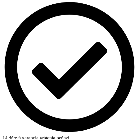
14 dňová garancia vrátenia peňazí