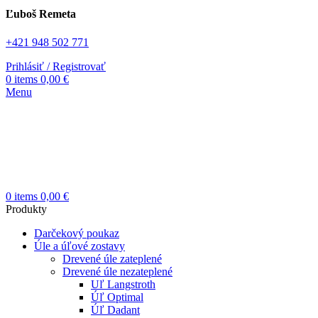
Ľuboš Remeta
+421 948 502 771
Prihlásiť / Registrovať
0
items
0,00
€
Menu
0
items
0,00
€
Produkty
Darčekový poukaz
Úle a úľové zostavy
Drevené úle zateplené
Drevené úle nezateplené
Uľ Langstroth
Úľ Optimal
Úľ Dadant