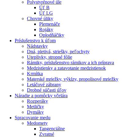
Polystyrénové úle
Úľ B
Úľ LG
Chovné úliky
Plemenáče
Rojáky
Oplodňáčiky
Príslušenstvo k úľom
Nádstavky
Dná, pletivá, striešky, peľochyty
Uteplivky, stropné fólie
Rámiky, príslušenstvo rámikov a ich príprava
Medzistienky a zatavotanie medzistienok
Krmítka
Materské mriežky, výklzy, propolisové mriežky
Letáčové zábrany
Drobné súčasti úľov
Náradie a pomôcky včelára
Rozperáky
Metličky
Dymáky
Spracovanie medu
Medomety
Tangenciálne
Zvratné