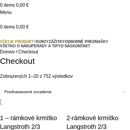
0
items
0,00
€
Menu
0
items
0,00
€
Produkty
VČELIE PRODUKTY
KURZY
ZÁŽITKY
ODBORNÉ PREDNAŠKY
VŠETKO O NÁKUPE
RADY A TIPY
O NÁS
KONTAKT
Domov
Checkout
Checkout
Zobrazených 1–20 z 752 výsledkov
1 – rámkové krmítko
2-rámkové krmítko
Langstroth 2/3
Langstroth 2/3