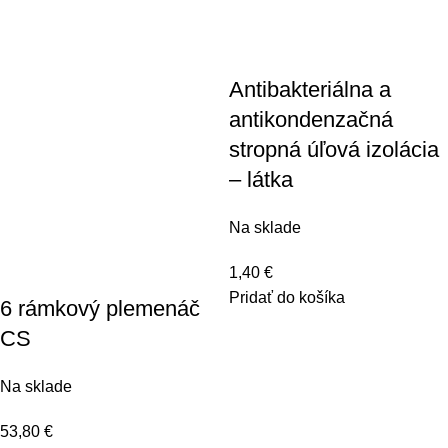
Antibakteriálna a
antikondenzačná
stropná úľová izolácia
– látka
Na sklade
1,40
€
Pridať do košíka
6 rámkový plemenáč
CS
Na sklade
53,80
€