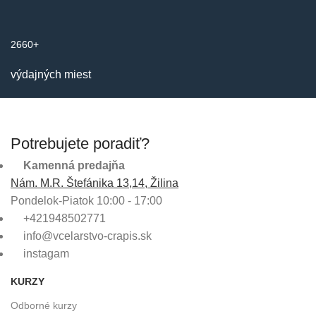
2660+
výdajných miest
Potrebujete poradiť?
Kamenná predajňa
Nám. M.R. Štefánika 13,14, Žilina
Pondelok-Piatok 10:00 - 17:00
+421948502771
info@vcelarstvo-crapis.sk
instagam
KURZY
Odborné kurzy