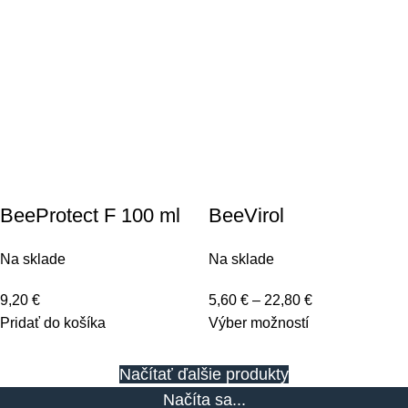
BeeProtect F 100 ml
BeeVirol
Na sklade
Na sklade
9,20
€
5,60
€
–
22,80
€
Pridať do košíka
Výber možností
Načítať ďalšie produkty
Načíta sa...