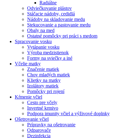
Radiálne
Odviečkovanie plástov
Stáčacie nádoby, cedidlá
Nádoby na skladovanie medu
Stekucovanie a pastovanie medu
Obaly na med
Ostatné pomôcky pri práci s medom
Spracovanie vosku
Vytápanie vosku
Výroba medzistienok
Formy na sviečky a iné
Včelie matky
Značenie matiek
Chov mladých matiek
Klietky na matky
Izolátory matiek
Pomôcky pri rojení
Kŕmenie včiel
Cesto pre včely
Invertné krmivo
Podpora imunity včiel a výživové doplnky
Ošetrovanie včiel
Prípravky na ošetrovanie
Odparovače
Dezinfekcia