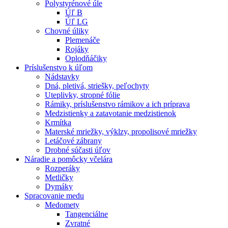
Polystyrénové úle
Úľ B
Úľ LG
Chovné úliky
Plemenáče
Rojáky
Oplodňáčiky
Príslušenstvo k úľom
Nádstavky
Dná, pletivá, striešky, peľochyty
Uteplivky, stropné fólie
Rámiky, príslušenstvo rámikov a ich príprava
Medzistienky a zatavotanie medzistienok
Krmítka
Materské mriežky, výklzy, propolisové mriežky
Letáčové zábrany
Drobné súčasti úľov
Náradie a pomôcky včelára
Rozperáky
Metličky
Dymáky
Spracovanie medu
Medomety
Tangenciálne
Zvratné