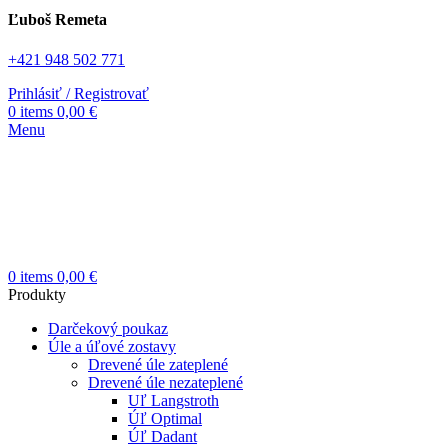
Ľuboš Remeta
+421 948 502 771
Prihlásiť / Registrovať
0
items
0,00
€
Menu
0
items
0,00
€
Produkty
Darčekový poukaz
Úle a úľové zostavy
Drevené úle zateplené
Drevené úle nezateplené
Uľ Langstroth
Úľ Optimal
Úľ Dadant