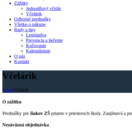
Zážitky
Jednodňový včelár
Včelárik
Odborné prednašky
Všetko o nákupe
Rady a tipy
Legislatíva
Prevencia a liečenie
Kočovanie
Kalendárium
O nás
Kontakt
Včelárik
Úvod
Včelárik
O zážitku
Prednášky pre
žiakov ZŠ
priamo v priestoroch školy. Zaujímavá a pre
Nezáväzná objednávka