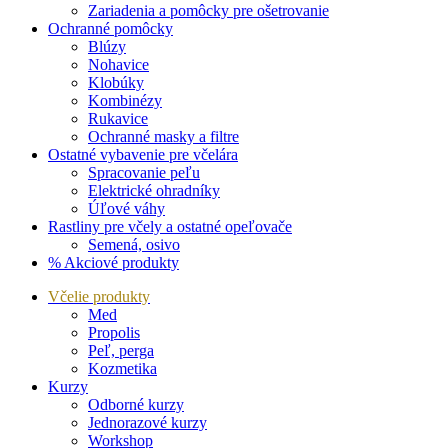
Zariadenia a pomôcky pre ošetrovanie
Ochranné pomôcky
Blúzy
Nohavice
Klobúky
Kombinézy
Rukavice
Ochranné masky a filtre
Ostatné vybavenie pre včelára
Spracovanie peľu
Elektrické ohradníky
Úľové váhy
Rastliny pre včely a ostatné opeľovače
Semená, osivo
% Akciové produkty
Včelie produkty
Med
Propolis
Peľ, perga
Kozmetika
Kurzy
Odborné kurzy
Jednorazové kurzy
Workshop