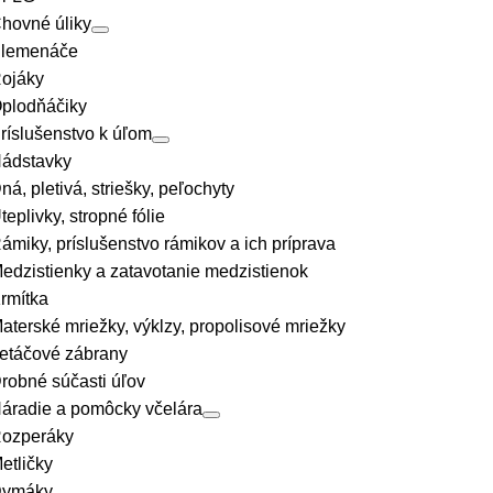
hovné úliky
lemenáče
ojáky
plodňáčiky
ríslušenstvo k úľom
ádstavky
ná, pletivá, striešky, peľochyty
teplivky, stropné fólie
ámiky, príslušenstvo rámikov a ich príprava
edzistienky a zatavotanie medzistienok
rmítka
aterské mriežky, výklzy, propolisové mriežky
etáčové zábrany
robné súčasti úľov
áradie a pomôcky včelára
ozperáky
etličky
ymáky