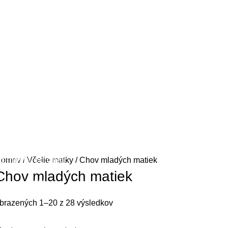
pholstered chair
Domov
Včelie matky
Chov mladých matiek
Chov mladých matiek
iscount 10%
hop Now
brazených 1–20 z 28 výsledkov