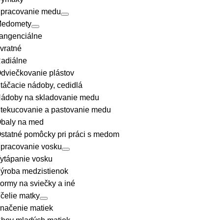
pracovanie medu
edomety
angenciálne
vratné
adiálne
dviečkovanie plástov
táčacie nádoby, cedidlá
ádoby na skladovanie medu
tekucovanie a pastovanie medu
baly na med
statné pomôcky pri práci s medom
pracovanie vosku
ytápanie vosku
ýroba medzistienok
ormy na sviečky a iné
čelie matky
načenie matiek