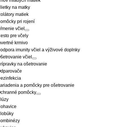
hov mladých matiek
lietky na matky
zolátory matiek
omôcky pri rojení
ŕmenie včiel
esto pre včely
nvertné krmivo
odpora imunity včiel a výživové doplnky
šetrovanie včiel
rípravky na ošetrovanie
dparovače
ezinfekcia
ariadenia a pomôcky pre ošetrovanie
chranné pomôcky
lúzy
ohavice
lobúky
ombinézy