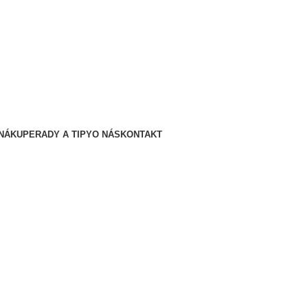
 NÁKUPE
RADY A TIPY
O NÁS
KONTAKT