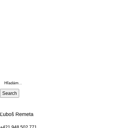
Search
Ľuboš Remeta
+421 948 502 771