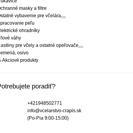
ukavice
chranné masky a filtre
statné vybavenie pre včelára
pracovanie peľu
lektrické ohradníky
ľové váhy
astliny pre včely a ostatné opeľovače
emená, osivo
 Akciové produkty
otrebujete poradiť?
+421948502771
info@vcelarstvo-crapis.sk
(Po-Pia 9:00-15:00)