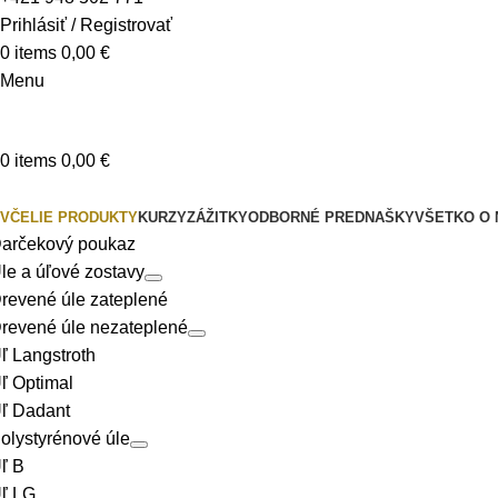
Prihlásiť / Registrovať
0
items
0,00
€
Menu
0
items
0,00
€
Produkty
VČELIE PRODUKTY
KURZY
ZÁŽITKY
ODBORNÉ PREDNAŠKY
VŠETKO O
arčekový poukaz
le a úľové zostavy
revené úle zateplené
revené úle nezateplené
ľ Langstroth
ľ Optimal
ľ Dadant
olystyrénové úle
ľ B
ľ LG