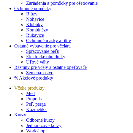
Zariadenia a pomôcky pre ošetrovanie
Ochranné pomôcky
Blúzy
Nohavice
Klobúky
Kombinézy
Rukavice
Ochranné masky a filtre
Ostatné vybavenie pre včelára
Spracovanie peľu
Elektrické ohradníky
Úľové váhy
Rastliny pre včely a ostatné opeľovače
Semená, osivo
% Akciové produkty
Včelie produkty
Med
Propolis
Peľ, perga
Kozmetika
Kurzy
Odborné kurzy
Jednorazové kurzy
Workshop