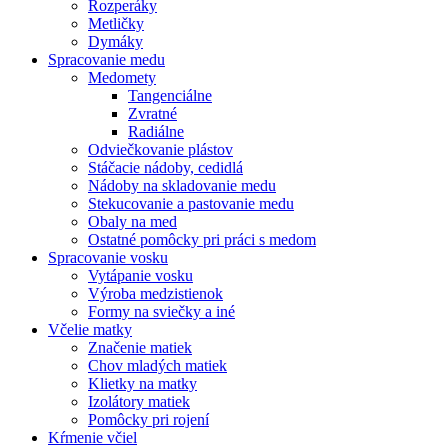
Rozperáky
Metličky
Dymáky
Spracovanie medu
Medomety
Tangenciálne
Zvratné
Radiálne
Odviečkovanie plástov
Stáčacie nádoby, cedidlá
Nádoby na skladovanie medu
Stekucovanie a pastovanie medu
Obaly na med
Ostatné pomôcky pri práci s medom
Spracovanie vosku
Vytápanie vosku
Výroba medzistienok
Formy na sviečky a iné
Včelie matky
Značenie matiek
Chov mladých matiek
Klietky na matky
Izolátory matiek
Pomôcky pri rojení
Kŕmenie včiel