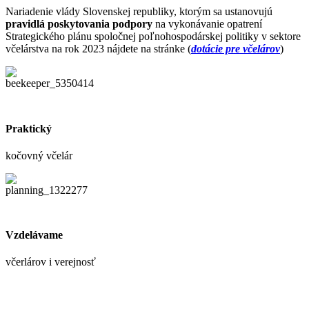
Nariadenie vlády Slovenskej republiky, ktorým sa ustanovujú
poskytovania
pravidlá poskytovania podpory
na vykonávanie opatrení
podpory
Strategického plánu spoločnej poľnohospodárskej politiky v sektore
pre
včelárstva na rok 2023 nájdete na stránke (
dotácie pre včelárov
)
včelárov
(dotácie)
Praktický
kočovný včelár
Vzdelávame
včerlárov i verejnosť