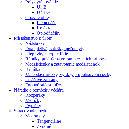
Polystyrénové úle
Úľ B
Úľ LG
Chovné úliky
Plemenáče
Rojáky
Oplodňáčiky
Príslušenstvo k úľom
Nádstavky
Dná, pletivá, striešky, peľochyty
Uteplivky, stropné fólie
Rámiky, príslušenstvo rámikov a ich príprava
Medzistienky a zatavotanie medzistienok
Krmítka
Materské mriežky, výklzy, propolisové mriežky
Letáčové zábrany
Drobné súčasti úľov
Náradie a pomôcky včelára
Rozperáky
Metličky
Dymáky
Spracovanie medu
Medomety
Tangenciálne
Zvratné