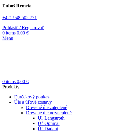
Ľuboš Remeta
+421 948 502 771
Prihlásiť / Registrovať
0
items
0,00
€
Menu
0
items
0,00
€
Produkty
Darčekový poukaz
Úle a úľové zostavy
Drevené úle zateplené
Drevené úle nezateplené
Uľ Langstroth
Úľ Optimal
Úľ Dadant