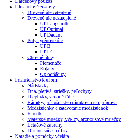
Darčekový poukaz
Úle a úľové zostavy
Drevené úle zateplené
Drevené úle nezateplené
Uľ Langstroth
Úľ Optimal
Úľ Dadant
Polystyrénové úle
Úľ B
Úľ LG
Chovné úliky
Plemenáče
Rojáky
Oplodňáčiky
Príslušenstvo k úľom
Nádstavky
Dná, pletivá, striešky, peľochyty
Uteplivky, stropné fólie
Rámiky, príslušenstvo rámikov a ich príprava
Medzistienky a zatavotanie medzistienok
Krmítka
Materské mriežky, výklzy, propolisové mriežky
Letáčové zábrany
Drobné súčasti úľov
Náradie a pomôcky včelára