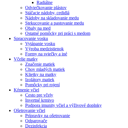
Radiálne
Odviečkovanie plástov
Stáčacie nádoby, cedidlá
Nádoby na skladovanie medu
Stekucovanie a pastovanie medu
Obaly na med
Ostatné pomôcky pri práci s medom
Spracovanie vosku
Vytápanie vosku
Výroba medzistienok
Formy na sviečky a iné
Včelie matky
Značenie matiek
Chov mladých matiek
Klietky na matky
Izolátory matiek
Pomôcky pri rojení
Kŕmenie včiel
Cesto pre včely
Invertné krmivo
Podpora imunity včiel a výživové doplnky
Ošetrovanie včiel
Prípravky na ošetrovanie
Odparovače
Dezinfekcia