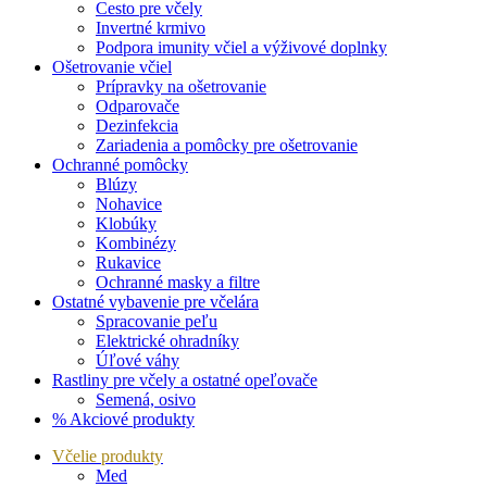
Cesto pre včely
Invertné krmivo
Podpora imunity včiel a výživové doplnky
Ošetrovanie včiel
Prípravky na ošetrovanie
Odparovače
Dezinfekcia
Zariadenia a pomôcky pre ošetrovanie
Ochranné pomôcky
Blúzy
Nohavice
Klobúky
Kombinézy
Rukavice
Ochranné masky a filtre
Ostatné vybavenie pre včelára
Spracovanie peľu
Elektrické ohradníky
Úľové váhy
Rastliny pre včely a ostatné opeľovače
Semená, osivo
% Akciové produkty
Včelie produkty
Med