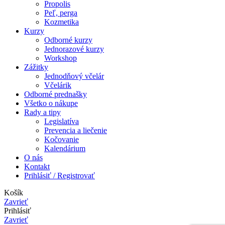
Propolis
Peľ, perga
Kozmetika
Kurzy
Odborné kurzy
Jednorazové kurzy
Workshop
Zážitky
Jednodňový včelár
Včelárik
Odborné prednašky
Všetko o nákupe
Rady a tipy
Legislatíva
Prevencia a liečenie
Kočovanie
Kalendárium
O nás
Kontakt
Prihlásiť / Registrovať
Košík
Zavrieť
Prihlásiť
Zavrieť