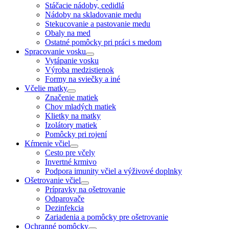
Stáčacie nádoby, cedidlá
Nádoby na skladovanie medu
Stekucovanie a pastovanie medu
Obaly na med
Ostatné pomôcky pri práci s medom
Spracovanie vosku
Vytápanie vosku
Výroba medzistienok
Formy na sviečky a iné
Včelie matky
Značenie matiek
Chov mladých matiek
Klietky na matky
Izolátory matiek
Pomôcky pri rojení
Kŕmenie včiel
Cesto pre včely
Invertné krmivo
Podpora imunity včiel a výživové doplnky
Ošetrovanie včiel
Prípravky na ošetrovanie
Odparovače
Dezinfekcia
Zariadenia a pomôcky pre ošetrovanie
Ochranné pomôcky