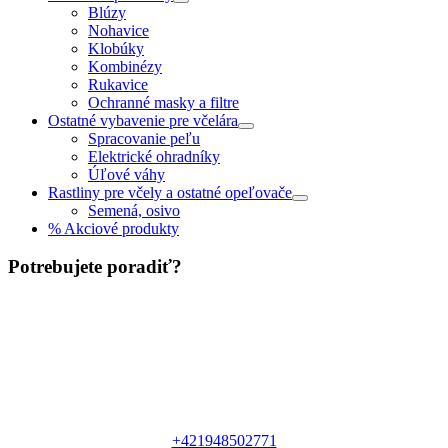
Blúzy
Nohavice
Klobúky
Kombinézy
Rukavice
Ochranné masky a filtre
Ostatné vybavenie pre včelára
Spracovanie peľu
Elektrické ohradníky
Úľové váhy
Rastliny pre včely a ostatné opeľovače
Semená, osivo
% Akciové produkty
Potrebujete poradiť?
+421948502771