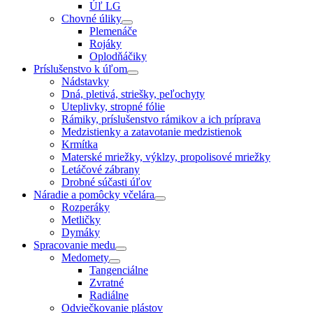
Úľ LG
Chovné úliky
Plemenáče
Rojáky
Oplodňáčiky
Príslušenstvo k úľom
Nádstavky
Dná, pletivá, striešky, peľochyty
Uteplivky, stropné fólie
Rámiky, príslušenstvo rámikov a ich príprava
Medzistienky a zatavotanie medzistienok
Krmítka
Materské mriežky, výklzy, propolisové mriežky
Letáčové zábrany
Drobné súčasti úľov
Náradie a pomôcky včelára
Rozperáky
Metličky
Dymáky
Spracovanie medu
Medomety
Tangenciálne
Zvratné
Radiálne
Odviečkovanie plástov