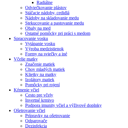
Radiálne
Odviečkovanie plástov
Stáčacie nádoby, cedidlá
Nádoby na skladovanie medu
Stekucovanie a pastovanie medu
Obaly na med
Ostatné pomôcky pri práci s medom
Spracovanie vosku
Vytápanie vosku
Výroba medzistienok
Formy na sviečky a iné
Včelie matky
Značenie matiek
Chov mladých matiek
Klietky na matky
Izolátory matiek
Pomôcky pri rojení
Kŕmenie včiel
Cesto pre včely
Invertné krmivo
Podpora imunity včiel a výživové doplnky
Ošetrovanie včiel
Prípravky na ošetrovanie
Odparovače
Dezinfekcia