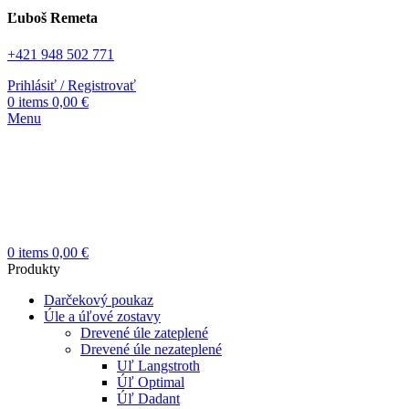
Ľuboš Remeta
+421 948 502 771
Prihlásiť / Registrovať
0
items
0,00
€
Menu
0
items
0,00
€
Produkty
Darčekový poukaz
Úle a úľové zostavy
Drevené úle zateplené
Drevené úle nezateplené
Uľ Langstroth
Úľ Optimal
Úľ Dadant