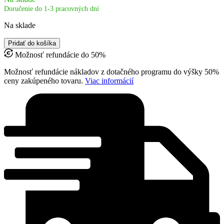
Doručenie do 1-3 pracovných dní
Na sklade
množstvo
Pridať do košíka
Dekryštalizátor
Možnosť refundácie do 50%
medu
z
Možnosť refundácie nákladov z dotačného programu do výšky 50%
nehrdzavejúcej
ceny zakúpeného tovaru.
Viac informácií
ocele