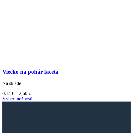
Viečko na pohár faceta
Na sklade
Price
0,14
€
–
2,60
€
range:
Tento
Výber možností
0,14 €
produkt
through
má
2,60 €
viacero
variantov.
Možnosti
si