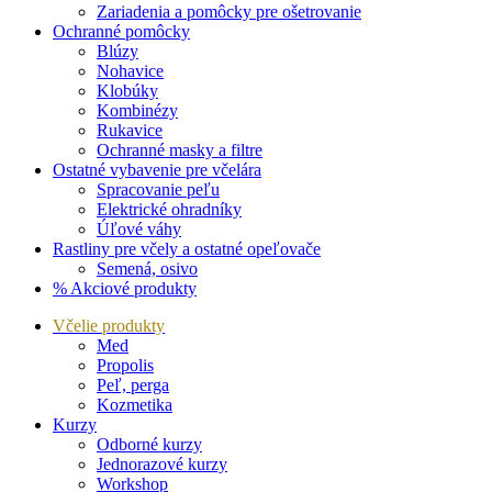
Zariadenia a pomôcky pre ošetrovanie
Ochranné pomôcky
Blúzy
Nohavice
Klobúky
Kombinézy
Rukavice
Ochranné masky a filtre
Ostatné vybavenie pre včelára
Spracovanie peľu
Elektrické ohradníky
Úľové váhy
Rastliny pre včely a ostatné opeľovače
Semená, osivo
% Akciové produkty
Včelie produkty
Med
Propolis
Peľ, perga
Kozmetika
Kurzy
Odborné kurzy
Jednorazové kurzy
Workshop