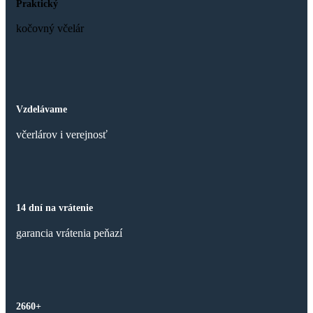
Praktický
môžete
vybrať
kočovný včelár
na
stránke
produktu.
Vzdelávame
včerlárov i verejnosť
14 dní na vrátenie
garancia vrátenia peňazí
2660+