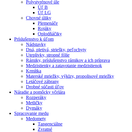
Polystyrénové úle
Úľ B
Úľ LG
Chovné úliky
Plemenáče
Rojáky
Oplodňáčiky
Príslušenstvo k úľom
Nádstavky
Dná, pletivá, striešky, peľochyty
Uteplivky, stropné fólie
Rámiky, príslušenstvo rámikov a ich príprava
Medzistienky a zatavotanie medzistienok
Krmítka
Materské mriežky, výklzy, propolisové mriežky
Letáčové zábrany
Drobné súčasti úľov
Náradie a pomôcky včelára
Rozperáky
Metličky
Dymáky
Spracovanie medu
Medomety
Tangenciálne
Zvratné