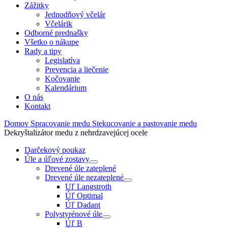
Zážitky
Jednodňový včelár
Včelárik
Odborné prednašky
Všetko o nákupe
Rady a tipy
Legislatíva
Prevencia a liečenie
Kočovanie
Kalendárium
O nás
Kontakt
Domov
Spracovanie medu
Stekucovanie a pastovanie medu
Dekryštalizátor medu z nehrdzavejúcej ocele
Darčekový poukaz
Úle a úľové zostavy
Drevené úle zateplené
Drevené úle nezateplené
Uľ Langstroth
Úľ Optimal
Úľ Dadant
Polystyrénové úle
Úľ B