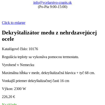
info@vcelarstvo-crapis.sk
(Po-Pia 9:00-15:00)
Click to enlarge
Dekryštalizátor medu z nehrdzavejúcej
ocele
Katalógové číslo:
10176
Regulácia teploty sa vykonáva pomocou termostatu.
Vyrobené v Nemecku
Maximálna hĺbka v mede, dekryštalizačná hlavica + tyč 68 cm.
Vonkajší priemer dekryštalizačnej časti 16 cm
Výkon: 2300 W
226,20
€
Na sklade