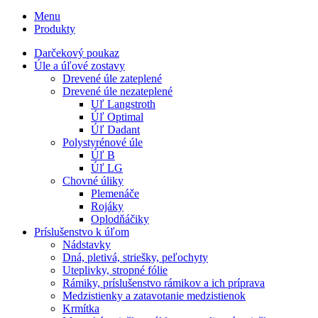
Menu
Produkty
Darčekový poukaz
Úle a úľové zostavy
Drevené úle zateplené
Drevené úle nezateplené
Uľ Langstroth
Úľ Optimal
Úľ Dadant
Polystyrénové úle
Úľ B
Úľ LG
Chovné úliky
Plemenáče
Rojáky
Oplodňáčiky
Príslušenstvo k úľom
Nádstavky
Dná, pletivá, striešky, peľochyty
Uteplivky, stropné fólie
Rámiky, príslušenstvo rámikov a ich príprava
Medzistienky a zatavotanie medzistienok
Krmítka