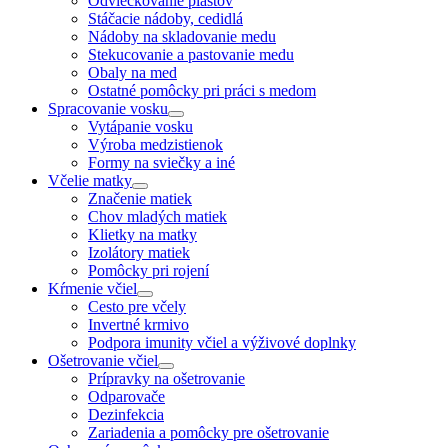
Odviečkovanie plástov
Stáčacie nádoby, cedidlá
Nádoby na skladovanie medu
Stekucovanie a pastovanie medu
Obaly na med
Ostatné pomôcky pri práci s medom
Spracovanie vosku
Vytápanie vosku
Výroba medzistienok
Formy na sviečky a iné
Včelie matky
Značenie matiek
Chov mladých matiek
Klietky na matky
Izolátory matiek
Pomôcky pri rojení
Kŕmenie včiel
Cesto pre včely
Invertné krmivo
Podpora imunity včiel a výživové doplnky
Ošetrovanie včiel
Prípravky na ošetrovanie
Odparovače
Dezinfekcia
Zariadenia a pomôcky pre ošetrovanie