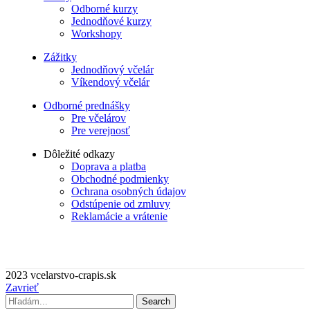
Odborné kurzy
Jednodňové kurzy
Workshopy
Zážitky
Jednodňový včelár
Víkendový včelár
Odborné prednášky
Pre včelárov
Pre verejnosť
Dôležité odkazy
Doprava a platba
Obchodné podmienky
Ochrana osobných údajov
Odstúpenie od zmluvy
Reklamácie a vrátenie
2023 vcelarstvo-crapis.sk
Zavrieť
Search