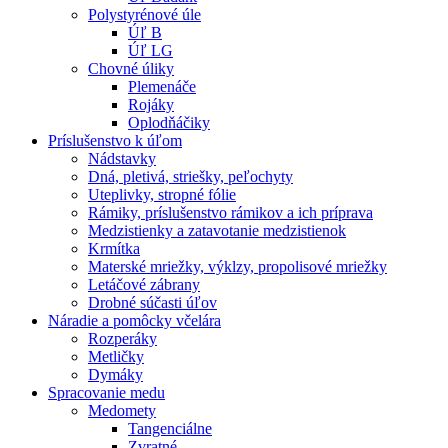
Polystyrénové úle
Úľ B
Úľ LG
Chovné úliky
Plemenáče
Rojáky
Oplodňáčiky
Príslušenstvo k úľom
Nádstavky
Dná, pletivá, striešky, peľochyty
Uteplivky, stropné fólie
Rámiky, príslušenstvo rámikov a ich príprava
Medzistienky a zatavotanie medzistienok
Krmítka
Materské mriežky, výklzy, propolisové mriežky
Letáčové zábrany
Drobné súčasti úľov
Náradie a pomôcky včelára
Rozperáky
Metličky
Dymáky
Spracovanie medu
Medomety
Tangenciálne
Zvratné