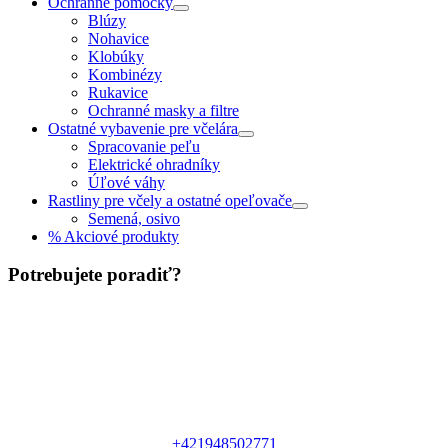
Ochranné pomôcky
Blúzy
Nohavice
Klobúky
Kombinézy
Rukavice
Ochranné masky a filtre
Ostatné vybavenie pre včelára
Spracovanie peľu
Elektrické ohradníky
Úľové váhy
Rastliny pre včely a ostatné opeľovače
Semená, osivo
% Akciové produkty
Potrebujete poradiť?
+421948502771