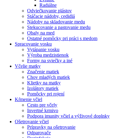
Radiálne
Odviečkovanie plástov
Stáčacie nádoby, cedidlá
Nádoby na skladovanie medu
Stekucovanie a pastovanie medu
Obaly na med
Ostatné pomôcky pri práci s medom
Spracovanie vosku
Vytápanie vosku
Výroba medzistienok
Formy na sviečky a iné
Včelie matky
Značenie matiek
Chov mladých matiek
Klietky na matky
Izolátory matiek
Pomôcky pri rojení
Kŕmenie včiel
Cesto pre včely
Invertné krmivo
Podpora imunity včiel a výživové doplnky
Ošetrovanie včiel
Prípravky na ošetrovanie
Odparovače