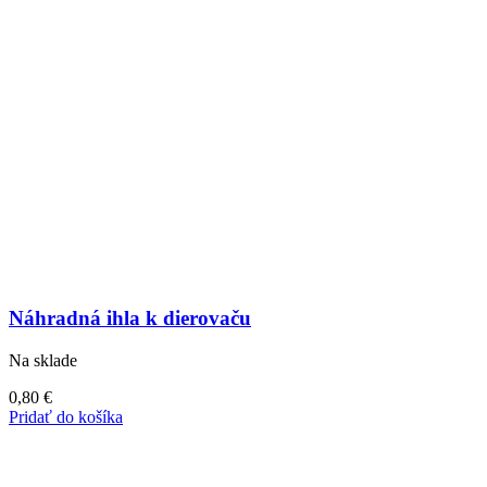
Náhradná ihla k dierovaču
Na sklade
0,80
€
Pridať do košíka