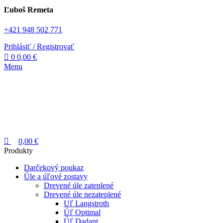
Ľuboš Remeta
+421 948 502 771
Prihlásiť / Registrovať
0
0,00
€
Menu
0,00
€
Produkty
Darčekový poukaz
Úle a úľové zostavy
Drevené úle zateplené
Drevené úle nezateplené
Uľ Langstroth
Úľ Optimal
Úľ Dadant