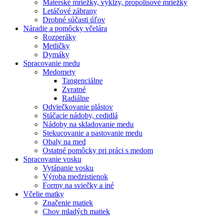
Materské mriežky, výklzy, propolisové mriežky
Letáčové zábrany
Drobné súčasti úľov
Náradie a pomôcky včelára
Rozperáky
Metličky
Dymáky
Spracovanie medu
Medomety
Tangenciálne
Zvratné
Radiálne
Odviečkovanie plástov
Stáčacie nádoby, cedidlá
Nádoby na skladovanie medu
Stekucovanie a pastovanie medu
Obaly na med
Ostatné pomôcky pri práci s medom
Spracovanie vosku
Vytápanie vosku
Výroba medzistienok
Formy na sviečky a iné
Včelie matky
Značenie matiek
Chov mladých matiek