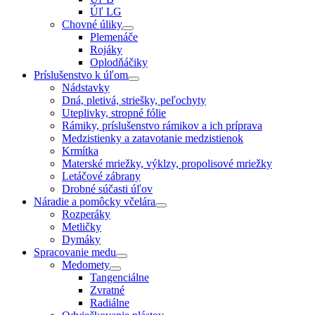
Úľ LG
Chovné úliky
Plemenáče
Rojáky
Oplodňáčiky
Príslušenstvo k úľom
Nádstavky
Dná, pletivá, striešky, peľochyty
Uteplivky, stropné fólie
Rámiky, príslušenstvo rámikov a ich príprava
Medzistienky a zatavotanie medzistienok
Krmítka
Materské mriežky, výklzy, propolisové mriežky
Letáčové zábrany
Drobné súčasti úľov
Náradie a pomôcky včelára
Rozperáky
Metličky
Dymáky
Spracovanie medu
Medomety
Tangenciálne
Zvratné
Radiálne