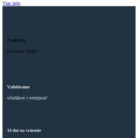
Viac info
Praktický
kočovný včelár
Vzdelávame
včerlárov i verejnosť
14 dní na vrátenie