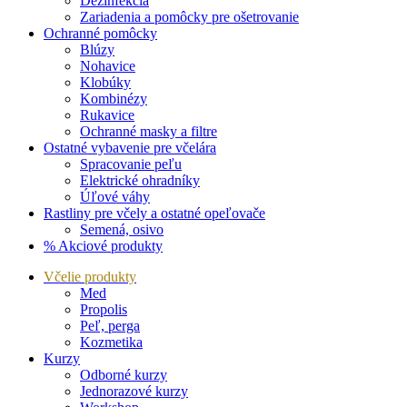
Dezinfekcia
Zariadenia a pomôcky pre ošetrovanie
Ochranné pomôcky
Blúzy
Nohavice
Klobúky
Kombinézy
Rukavice
Ochranné masky a filtre
Ostatné vybavenie pre včelára
Spracovanie peľu
Elektrické ohradníky
Úľové váhy
Rastliny pre včely a ostatné opeľovače
Semená, osivo
% Akciové produkty
Včelie produkty
Med
Propolis
Peľ, perga
Kozmetika
Kurzy
Odborné kurzy
Jednorazové kurzy