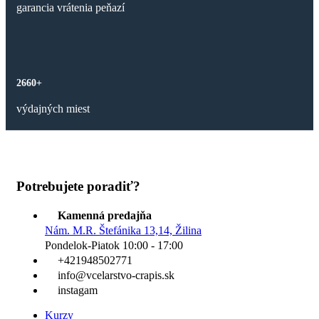
garancia vrátenia peňazí
2660+
výdajných miest
Potrebujete poradiť?
Kamenná predajňa
Nám. M.R. Štefánika 13,14, Žilina
Pondelok-Piatok 10:00 - 17:00
+421948502771
info@vcelarstvo-crapis.sk
instagam
Kurzy