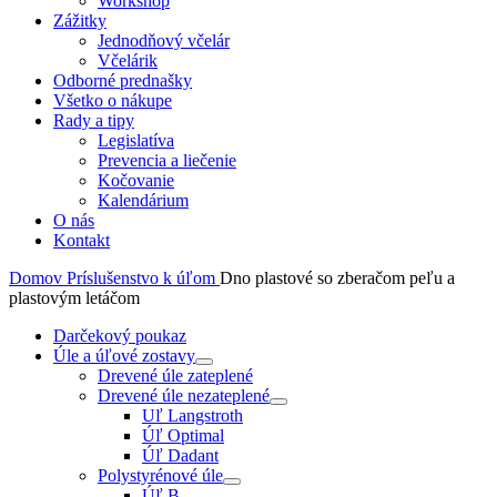
Workshop
Zážitky
Jednodňový včelár
Včelárik
Odborné prednašky
Všetko o nákupe
Rady a tipy
Legislatíva
Prevencia a liečenie
Kočovanie
Kalendárium
O nás
Kontakt
Domov
Príslušenstvo k úľom
Dno plastové so zberačom peľu a
plastovým letáčom
Darčekový poukaz
Úle a úľové zostavy
Drevené úle zateplené
Drevené úle nezateplené
Uľ Langstroth
Úľ Optimal
Úľ Dadant
Polystyrénové úle
Úľ B