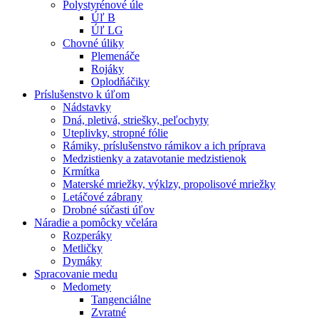
Polystyrénové úle
Úľ B
Úľ LG
Chovné úliky
Plemenáče
Rojáky
Oplodňáčiky
Príslušenstvo k úľom
Nádstavky
Dná, pletivá, striešky, peľochyty
Uteplivky, stropné fólie
Rámiky, príslušenstvo rámikov a ich príprava
Medzistienky a zatavotanie medzistienok
Krmítka
Materské mriežky, výklzy, propolisové mriežky
Letáčové zábrany
Drobné súčasti úľov
Náradie a pomôcky včelára
Rozperáky
Metličky
Dymáky
Spracovanie medu
Medomety
Tangenciálne
Zvratné