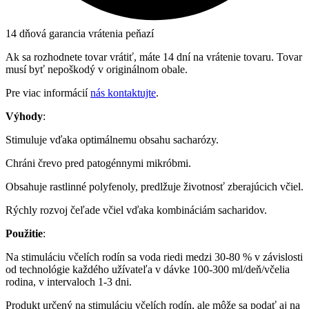
14 dňová garancia vrátenia peňazí
Ak sa rozhodnete tovar vrátiť, máte 14 dní na vrátenie tovaru. Tovar
musí byť nepoškodý v originálnom obale.
Pre viac informácií
nás kontaktujte
.
Výhody
:
Stimuluje vďaka optimálnemu obsahu sacharózy.
Chráni črevo pred patogénnymi mikróbmi.
Obsahuje rastlinné polyfenoly, predlžuje životnosť zberajúcich včiel.
Rýchly rozvoj čeľade včiel vďaka kombináciám sacharidov.
Použitie
:
Na stimuláciu včelích rodín sa voda riedi medzi 30-80 % v závislosti
od technológie každého užívateľa v dávke 100-300 ml/deň/včelia
rodina, v intervaloch 1-3 dni.
Produkt určený na stimuláciu včelích rodín, ale môže sa podať aj na