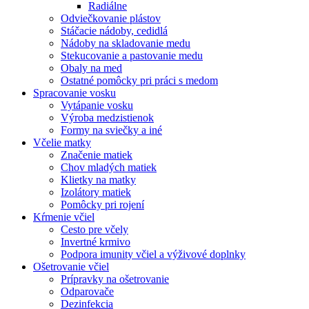
Radiálne
Odviečkovanie plástov
Stáčacie nádoby, cedidlá
Nádoby na skladovanie medu
Stekucovanie a pastovanie medu
Obaly na med
Ostatné pomôcky pri práci s medom
Spracovanie vosku
Vytápanie vosku
Výroba medzistienok
Formy na sviečky a iné
Včelie matky
Značenie matiek
Chov mladých matiek
Klietky na matky
Izolátory matiek
Pomôcky pri rojení
Kŕmenie včiel
Cesto pre včely
Invertné krmivo
Podpora imunity včiel a výživové doplnky
Ošetrovanie včiel
Prípravky na ošetrovanie
Odparovače
Dezinfekcia