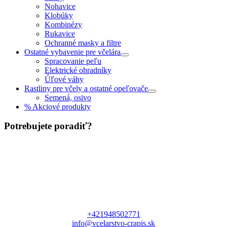
Nohavice
Klobúky
Kombinézy
Rukavice
Ochranné masky a filtre
Ostatné vybavenie pre včelára
Spracovanie peľu
Elektrické ohradníky
Úľové váhy
Rastliny pre včely a ostatné opeľovače
Semená, osivo
% Akciové produkty
Potrebujete poradiť?
+421948502771
info@vcelarstvo-crapis.sk