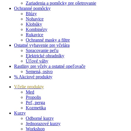
Zariadenia a pomôcky pre ošetrovanie
Ochranné pomôcky
Blúzy
Nohavice
Klobúky
Kombinézy
Rukavice
Ochranné masky a filtre
Ostatné vybavenie pre včelára
Spracovanie peľu
Elektrické ohradníky
Úľové váhy
Rastliny pre včely a ostatné opeľovače
Semená, osivo
% Akciové produkty
Včelie produkty
Med
Propolis
Peľ, perga
Kozmetika
Kurzy
Odborné kurzy
Jednorazové kurzy
Workshop