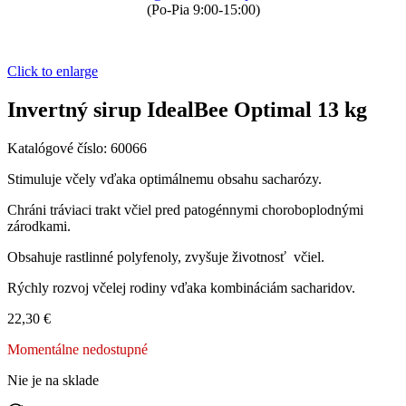
(Po-Pia 9:00-15:00)
Click to enlarge
Invertný sirup IdealBee Optimal 13 kg
Katalógové číslo:
60066
Stimuluje včely vďaka optimálnemu obsahu sacharózy.
Chráni tráviaci trakt včiel pred patogénnymi choroboplodnými
zárodkami.
Obsahuje rastlinné polyfenoly, zvyšuje životnosť včiel.
Rýchly rozvoj včelej rodiny vďaka kombináciám sacharidov.
22,30
€
Momentálne nedostupné
Nie je na sklade