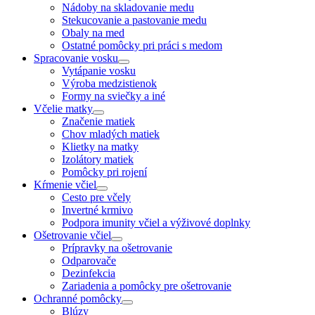
Nádoby na skladovanie medu
Stekucovanie a pastovanie medu
Obaly na med
Ostatné pomôcky pri práci s medom
Spracovanie vosku
Vytápanie vosku
Výroba medzistienok
Formy na sviečky a iné
Včelie matky
Značenie matiek
Chov mladých matiek
Klietky na matky
Izolátory matiek
Pomôcky pri rojení
Kŕmenie včiel
Cesto pre včely
Invertné krmivo
Podpora imunity včiel a výživové doplnky
Ošetrovanie včiel
Prípravky na ošetrovanie
Odparovače
Dezinfekcia
Zariadenia a pomôcky pre ošetrovanie
Ochranné pomôcky
Blúzy