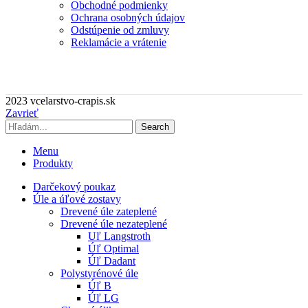
Obchodné podmienky
Ochrana osobných údajov
Odstúpenie od zmluvy
Reklamácie a vrátenie
2023 vcelarstvo-crapis.sk
Zavrieť
Search
Menu
Produkty
Darčekový poukaz
Úle a úľové zostavy
Drevené úle zateplené
Drevené úle nezateplené
Uľ Langstroth
Úľ Optimal
Úľ Dadant
Polystyrénové úle
Úľ B
Úľ LG