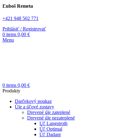
Ľuboš Remeta
+421 948 502 771
Prihlásiť / Registrovať
0
items
0,00
€
Menu
0
items
0,00
€
Produkty
Darčekový poukaz
Úle a úľové zostavy
Drevené úle zateplené
Drevené úle nezateplené
Uľ Langstroth
Úľ Optimal
Úľ Dadant