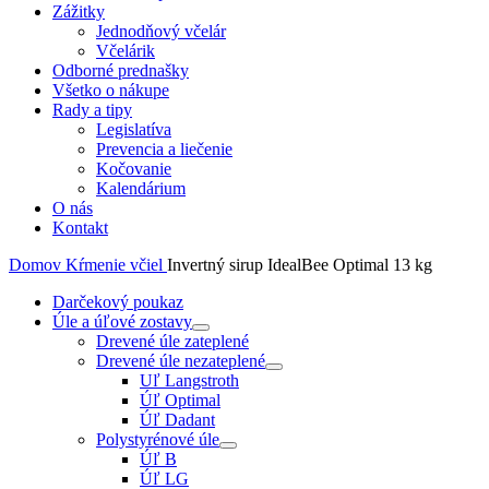
Zážitky
Jednodňový včelár
Včelárik
Odborné prednašky
Všetko o nákupe
Rady a tipy
Legislatíva
Prevencia a liečenie
Kočovanie
Kalendárium
O nás
Kontakt
Domov
Kŕmenie včiel
Invertný sirup IdealBee Optimal 13 kg
Darčekový poukaz
Úle a úľové zostavy
Drevené úle zateplené
Drevené úle nezateplené
Uľ Langstroth
Úľ Optimal
Úľ Dadant
Polystyrénové úle
Úľ B
Úľ LG