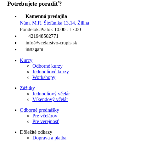
Potrebujete poradiť?
Kamenná predajňa
Nám. M.R. Štefánika 13,14, Žilina
Pondelok-Piatok 10:00 - 17:00
+421948502771
info@vcelarstvo-crapis.sk
instagam
Kurzy
Odborné kurzy
Jednodňové kurzy
Workshopy
Zážitky
Jednodňový včelár
Víkendový včelár
Odborné prednášky
Pre včelárov
Pre verejnosť
Dôležité odkazy
Doprava a platba