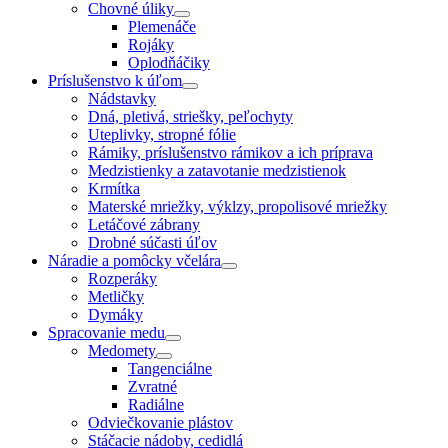
Chovné úliky
Plemenáče
Rojáky
Oplodňáčiky
Príslušenstvo k úľom
Nádstavky
Dná, pletivá, striešky, peľochyty
Uteplivky, stropné fólie
Rámiky, príslušenstvo rámikov a ich príprava
Medzistienky a zatavotanie medzistienok
Krmítka
Materské mriežky, výklzy, propolisové mriežky
Letáčové zábrany
Drobné súčasti úľov
Náradie a pomôcky včelára
Rozperáky
Metličky
Dymáky
Spracovanie medu
Medomety
Tangenciálne
Zvratné
Radiálne
Odviečkovanie plástov
Stáčacie nádoby, cedidlá