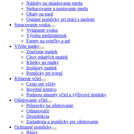
Nádoby na skladovanie medu
Stekucovanie a pastovanie medu
Obaly na med
Ostatné pomôcky pri práci s medom
Spracovanie vosku
Vytápanie vosku
Výroba medzistienok
Formy na sviečky a iné
Včelie matky
Značenie matiek
Chov mladých matiek
Klietky na matky
Izolátory matiek
Pomôcky pri rojení
Kŕmenie včiel
Cesto pre včely
Invertné krmivo
Podpora imunity včiel a výživové doplnky
Ošetrovanie včiel
Prípravky na ošetrovanie
Odparovače
Dezinfekcia
Zariadenia a pomôcky pre ošetrovanie
Ochranné pomôcky
Blúzy