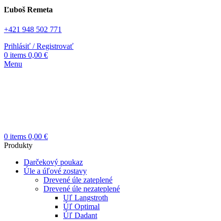
Ľuboš Remeta
+421 948 502 771
Prihlásiť / Registrovať
0
items
0,00
€
Menu
0
items
0,00
€
Produkty
Darčekový poukaz
Úle a úľové zostavy
Drevené úle zateplené
Drevené úle nezateplené
Uľ Langstroth
Úľ Optimal
Úľ Dadant