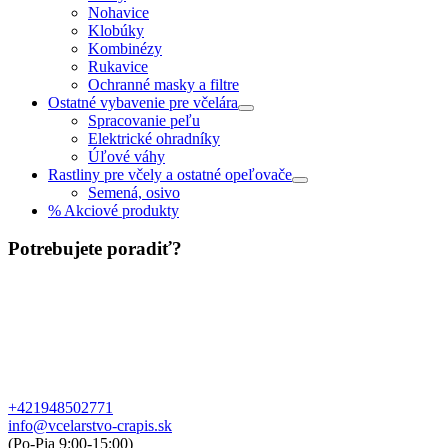
Nohavice
Klobúky
Kombinézy
Rukavice
Ochranné masky a filtre
Ostatné vybavenie pre včelára
Spracovanie peľu
Elektrické ohradníky
Úľové váhy
Rastliny pre včely a ostatné opeľovače
Semená, osivo
% Akciové produkty
Potrebujete poradiť?
+421948502771
info@vcelarstvo-crapis.sk
(Po-Pia 9:00-15:00)