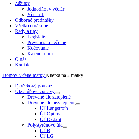
Zážitky
Jednodňový včelár
Včelárik
Odborné prednašky
Všetko o nákupe
Rady a tipy
Legislatíva
Prevencia a liečenie
Kočovanie
Kalendárium
O nás
Kontakt
Domov
Včelie matky
Klietka na 2 matky
Darčekový poukaz
Úle a úľové zostavy
Drevené úle zateplené
Drevené úle nezateplené
Uľ Langstroth
Úľ Optimal
Úľ Dadant
Polystyrénové úle
Úľ B
Úľ LG