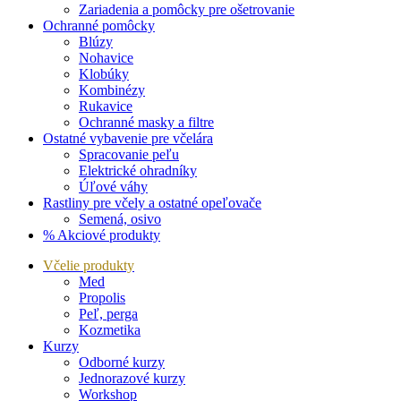
Zariadenia a pomôcky pre ošetrovanie
Ochranné pomôcky
Blúzy
Nohavice
Klobúky
Kombinézy
Rukavice
Ochranné masky a filtre
Ostatné vybavenie pre včelára
Spracovanie peľu
Elektrické ohradníky
Úľové váhy
Rastliny pre včely a ostatné opeľovače
Semená, osivo
% Akciové produkty
Včelie produkty
Med
Propolis
Peľ, perga
Kozmetika
Kurzy
Odborné kurzy
Jednorazové kurzy
Workshop