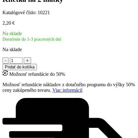
Katalógové číslo:
10221
2,20
€
Na sklade
Doručenie do 1-3 pracovných dní
Na sklade
množstvo
Klietka
Pridať do košíka
na
Možnosť refundácie do 50%
2
matky
Možnosť refundácie nákladov z dotačného programu do výšky 50%
ceny zakúpeného tovaru.
Viac informácií