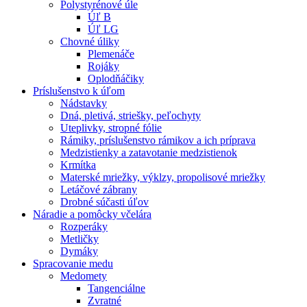
Polystyrénové úle
Úľ B
Úľ LG
Chovné úliky
Plemenáče
Rojáky
Oplodňáčiky
Príslušenstvo k úľom
Nádstavky
Dná, pletivá, striešky, peľochyty
Uteplivky, stropné fólie
Rámiky, príslušenstvo rámikov a ich príprava
Medzistienky a zatavotanie medzistienok
Krmítka
Materské mriežky, výklzy, propolisové mriežky
Letáčové zábrany
Drobné súčasti úľov
Náradie a pomôcky včelára
Rozperáky
Metličky
Dymáky
Spracovanie medu
Medomety
Tangenciálne
Zvratné