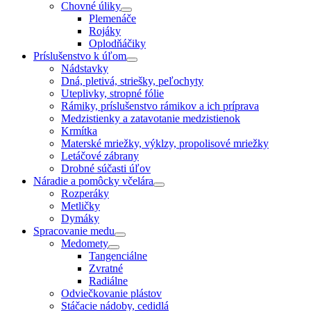
Chovné úliky
Plemenáče
Rojáky
Oplodňáčiky
Príslušenstvo k úľom
Nádstavky
Dná, pletivá, striešky, peľochyty
Uteplivky, stropné fólie
Rámiky, príslušenstvo rámikov a ich príprava
Medzistienky a zatavotanie medzistienok
Krmítka
Materské mriežky, výklzy, propolisové mriežky
Letáčové zábrany
Drobné súčasti úľov
Náradie a pomôcky včelára
Rozperáky
Metličky
Dymáky
Spracovanie medu
Medomety
Tangenciálne
Zvratné
Radiálne
Odviečkovanie plástov
Stáčacie nádoby, cedidlá