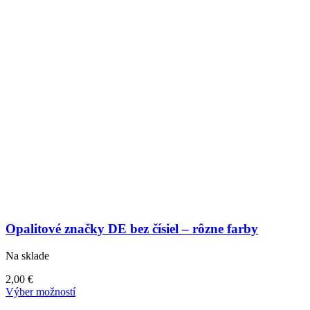
Opalitové značky DE bez čísiel – rôzne farby
Na sklade
2,00
€
Tento
Výber možností
produkt