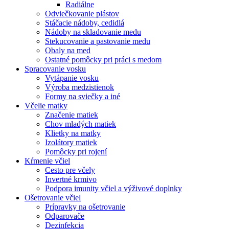
Radiálne
Odviečkovanie plástov
Stáčacie nádoby, cedidlá
Nádoby na skladovanie medu
Stekucovanie a pastovanie medu
Obaly na med
Ostatné pomôcky pri práci s medom
Spracovanie vosku
Vytápanie vosku
Výroba medzistienok
Formy na sviečky a iné
Včelie matky
Značenie matiek
Chov mladých matiek
Klietky na matky
Izolátory matiek
Pomôcky pri rojení
Kŕmenie včiel
Cesto pre včely
Invertné krmivo
Podpora imunity včiel a výživové doplnky
Ošetrovanie včiel
Prípravky na ošetrovanie
Odparovače
Dezinfekcia