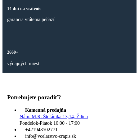
14 dní na vrátenie
garancia vrátenia peňazí
2660+
výdajných miest
Potrebujete poradiť?
Kamenná predajňa
Nám. M.R. Štefánika 13,14, Žilina
Pondelok-Piatok 10:00 - 17:00
+421948502771
info@vcelarstvo-crapis.sk