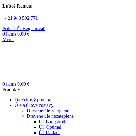
Ľuboš Remeta
+421 948 502 771
Prihlásiť / Registrovať
0
items
0,00
€
Menu
0
items
0,00
€
Produkty
Darčekový poukaz
Úle a úľové zostavy
Drevené úle zateplené
Drevené úle nezateplené
Uľ Langstroth
Úľ Optimal
Úľ Dadant