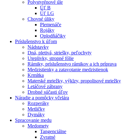
Polystyrénové úle
Úľ B
Úľ LG
Chovné úliky
Plemenáče
Rojáky
Oplodňáčiky
Príslušenstvo k úľom
Nádstavky
Dná, pletivá, striešky, peľochyty
Uteplivky, stropné fólie
Rámiky, príslušenstvo rámikov a ich príprava
Medzistienky a zatavotanie medzistienok
Krmítka
Materské mriežky, výklzy, propolisové mriežky
Letáčové zábrany
Drobné súčasti úľov
Náradie a pomôcky včelára
Rozperáky
Metličky
Dymáky
Spracovanie medu
Medomety
Tangenciálne
Zvratné