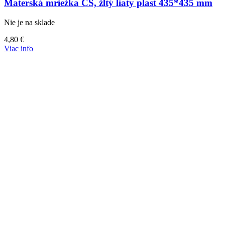
Materská mriežka CS, žltý liaty plast 435*435 mm
Nie je na sklade
4,80
€
Viac info