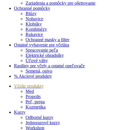
Zariadenia a pomôcky pre ošetrovanie
Ochranné pomôcky
Blúzy
Nohavice
Klobúky
Kombinézy
Rukavice
Ochranné masky a filtre
Ostatné vybavenie pre včelára
Spracovanie peľu
Elektrické ohradníky
Úľové váhy
Rastliny pre včely a ostatné opeľovače
Semená, osivo
% Akciové produkty
Včelie produkty
Med
Propolis
Peľ, perga
Kozmetika
Kurzy
Odborné kurzy
Jednorazové kurzy
Workshop