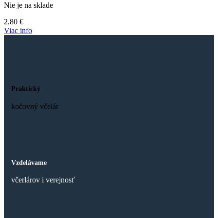
Nie je na sklade
2,80
€
Viac info
Praktický
kočovný včelár
Vzdelávame
včerlárov i verejnosť