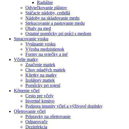
Radiálne
Odviečkovanie plástov
Stáčacie nádoby, cedidlá
Nádoby na skladovanie medu
Stekucovanie a pastovanie medu
Obaly na med
Ostatné pomôcky pri práci s medom
Spracovanie vosku
Vytápanie vosku
Výroba medzistienok
Formy na sviečky a iné
Včelie matky
Značenie matiek
Chov mladých matiek
Klietky na matky
Izolátory matiek
Pomôcky pri rojení
Kŕmenie včiel
Cesto pre včely
Invertné krmivo
Podpora imunity včiel a výživové doplnky
Ošetrovanie včiel
Prípravky na ošetrovanie
Odparovače
Dezinfekcia