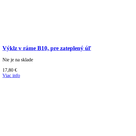
Výklz v ráme B10, pre zateplený úľ
Nie je na sklade
17,80
€
Viac info