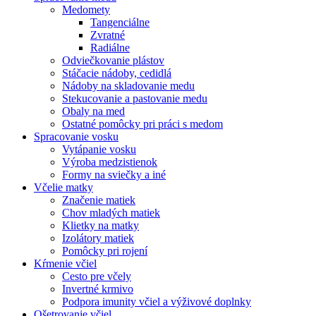
Medomety
Tangenciálne
Zvratné
Radiálne
Odviečkovanie plástov
Stáčacie nádoby, cedidlá
Nádoby na skladovanie medu
Stekucovanie a pastovanie medu
Obaly na med
Ostatné pomôcky pri práci s medom
Spracovanie vosku
Vytápanie vosku
Výroba medzistienok
Formy na sviečky a iné
Včelie matky
Značenie matiek
Chov mladých matiek
Klietky na matky
Izolátory matiek
Pomôcky pri rojení
Kŕmenie včiel
Cesto pre včely
Invertné krmivo
Podpora imunity včiel a výživové doplnky
Ošetrovanie včiel