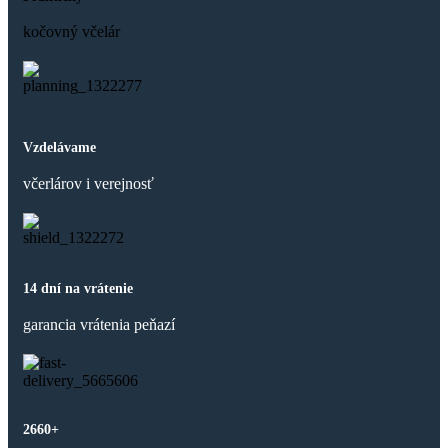
kočovný včelár
Vzdelávame
včerlárov i verejnosť
14 dní na vrátenie
garancia vrátenia peňazí
2660+