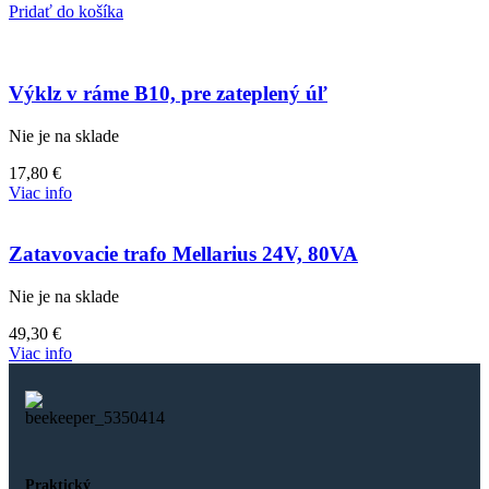
Pridať do košíka
Výklz v ráme B10, pre zateplený úľ
Nie je na sklade
17,80
€
Viac info
Zatavovacie trafo Mellarius 24V, 80VA
Nie je na sklade
49,30
€
Viac info
Praktický