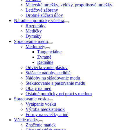
Materské mriežky, výklzy, propolisové mriežky
Letáčové zábrany
Drobné súčasti úľov
Náradie a pomôcky včelára
Rozperáky
Metličky
Dymáky
Spracovanie medu
Medomety
Tangenciálne
Zvratné
Radiálne
Odviečkovanie plástov
Stáčacie nádoby, cedidlá
Nádoby na skladovanie medu
Stekucovanie a pastovanie medu
Obaly na med
Ostatné pomôcky pri práci s medom
Spracovanie vosku
Vytápanie vosku
Výroba medzistienok
Formy na sviečky a iné
Včelie matky
Značenie matiek