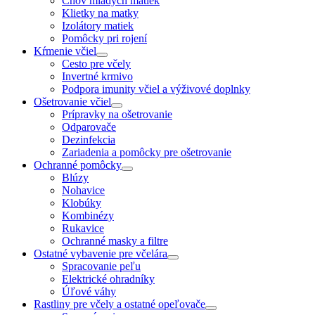
Chov mladých matiek
Klietky na matky
Izolátory matiek
Pomôcky pri rojení
Kŕmenie včiel
Cesto pre včely
Invertné krmivo
Podpora imunity včiel a výživové doplnky
Ošetrovanie včiel
Prípravky na ošetrovanie
Odparovače
Dezinfekcia
Zariadenia a pomôcky pre ošetrovanie
Ochranné pomôcky
Blúzy
Nohavice
Klobúky
Kombinézy
Rukavice
Ochranné masky a filtre
Ostatné vybavenie pre včelára
Spracovanie peľu
Elektrické ohradníky
Úľové váhy
Rastliny pre včely a ostatné opeľovače