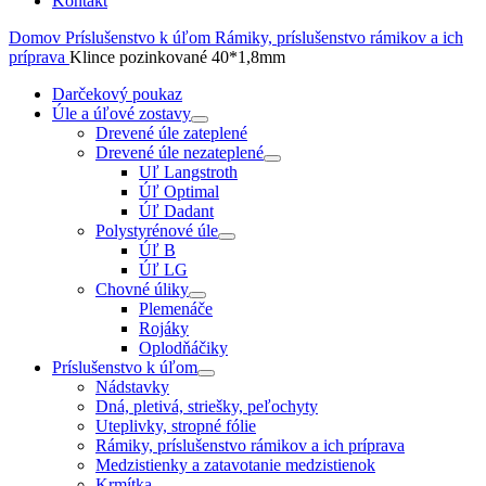
Kontakt
Domov
Príslušenstvo k úľom
Rámiky, príslušenstvo rámikov a ich
príprava
Klince pozinkované 40*1,8mm
Darčekový poukaz
Úle a úľové zostavy
Drevené úle zateplené
Drevené úle nezateplené
Uľ Langstroth
Úľ Optimal
Úľ Dadant
Polystyrénové úle
Úľ B
Úľ LG
Chovné úliky
Plemenáče
Rojáky
Oplodňáčiky
Príslušenstvo k úľom
Nádstavky
Dná, pletivá, striešky, peľochyty
Uteplivky, stropné fólie
Rámiky, príslušenstvo rámikov a ich príprava
Medzistienky a zatavotanie medzistienok
Krmítka