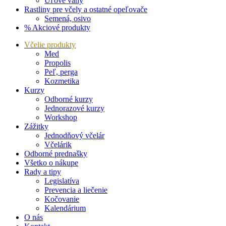
Úľové váhy
Rastliny pre včely a ostatné opeľovače
Semená, osivo
% Akciové produkty
Včelie produkty
Med
Propolis
Peľ, perga
Kozmetika
Kurzy
Odborné kurzy
Jednorazové kurzy
Workshop
Zážitky
Jednodňový včelár
Včelárik
Odborné prednašky
Všetko o nákupe
Rady a tipy
Legislatíva
Prevencia a liečenie
Kočovanie
Kalendárium
O nás