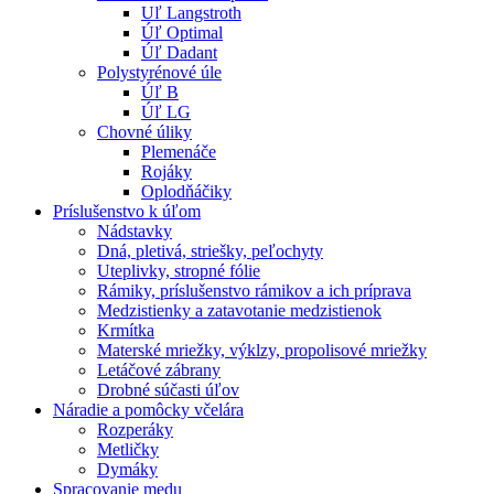
Uľ Langstroth
Úľ Optimal
Úľ Dadant
Polystyrénové úle
Úľ B
Úľ LG
Chovné úliky
Plemenáče
Rojáky
Oplodňáčiky
Príslušenstvo k úľom
Nádstavky
Dná, pletivá, striešky, peľochyty
Uteplivky, stropné fólie
Rámiky, príslušenstvo rámikov a ich príprava
Medzistienky a zatavotanie medzistienok
Krmítka
Materské mriežky, výklzy, propolisové mriežky
Letáčové zábrany
Drobné súčasti úľov
Náradie a pomôcky včelára
Rozperáky
Metličky
Dymáky
Spracovanie medu