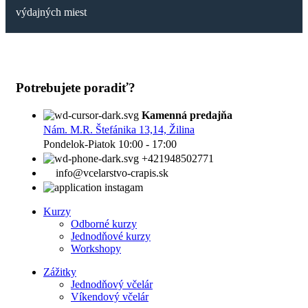
výdajných miest
Potrebujete poradiť?
Kamenná predajňa
Nám. M.R. Štefánika 13,14, Žilina
Pondelok-Piatok 10:00 - 17:00
+421948502771
info@vcelarstvo-crapis.sk
instagam
Kurzy
Odborné kurzy
Jednodňové kurzy
Workshopy
Zážitky
Jednodňový včelár
Víkendový včelár