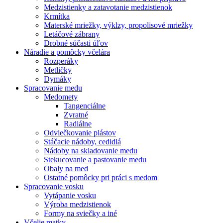
Medzistienky a zatavotanie medzistienok
Krmítka
Materské mriežky, výklzy, propolisové mriežky
Letáčové zábrany
Drobné súčasti úľov
Náradie a pomôcky včelára
Rozperáky
Metličky
Dymáky
Spracovanie medu
Medomety
Tangenciálne
Zvratné
Radiálne
Odviečkovanie plástov
Stáčacie nádoby, cedidlá
Nádoby na skladovanie medu
Stekucovanie a pastovanie medu
Obaly na med
Ostatné pomôcky pri práci s medom
Spracovanie vosku
Vytápanie vosku
Výroba medzistienok
Formy na sviečky a iné
Včelie matky