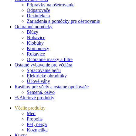
Prípravky na ošetrovanie
Odparovače
Dezinfekcia
Zariadenia a pomôcky pre ošetrovanie
Ochranné pomôcky
Blúzy
Nohavice
Klobúky
Kombinézy
Rukavice
Ochranné masky a filtre
Ostatné vybavenie pre včelára
Spracovanie peľu
Elektrické ohradníky
Úľové váhy
Rastliny pre včely a ostatné opeľovače
Semená, osivo
% Akciové produkty
Včelie produkty
Med
Propolis
Peľ, perga
Kozmetika
Kurzy