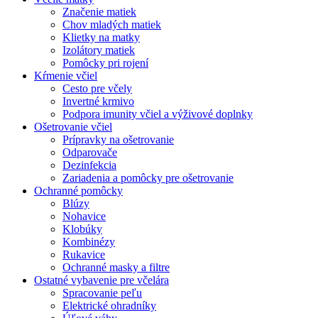
Značenie matiek
Chov mladých matiek
Klietky na matky
Izolátory matiek
Pomôcky pri rojení
Kŕmenie včiel
Cesto pre včely
Invertné krmivo
Podpora imunity včiel a výživové doplnky
Ošetrovanie včiel
Prípravky na ošetrovanie
Odparovače
Dezinfekcia
Zariadenia a pomôcky pre ošetrovanie
Ochranné pomôcky
Blúzy
Nohavice
Klobúky
Kombinézy
Rukavice
Ochranné masky a filtre
Ostatné vybavenie pre včelára
Spracovanie peľu
Elektrické ohradníky