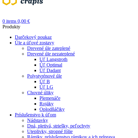
0
items
0,00
€
Produkty
Darčekový poukaz
Úle a úľové zostavy
Drevené úle zateplené
Drevené úle nezateplené
Uľ Langstroth
Úľ Optimal
Úľ Dadant
Polystyrénové úle
Úľ B
Úľ LG
Chovné úliky
Plemenáče
Rojáky
Oplodňáčiky
Príslušenstvo k úľom
Nádstavky
Dná, pletivá, striešky, peľochyty
Uteplivky, stropné fólie
Rámiky, príslušenstvo rámikov a ich príprava