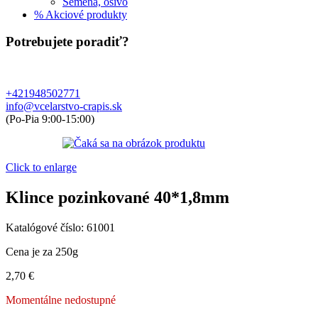
Semená, osivo
% Akciové produkty
Potrebujete poradiť?
+421948502771
info@vcelarstvo-crapis.sk
(Po-Pia 9:00-15:00)
Click to enlarge
Klince pozinkované 40*1,8mm
Katalógové číslo:
61001
Cena je za 250g
2,70
€
Momentálne nedostupné