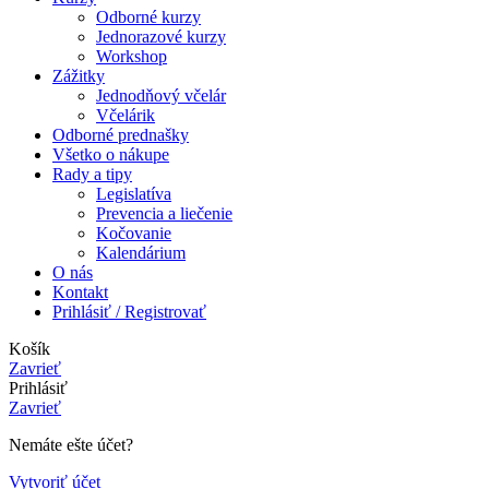
Odborné kurzy
Jednorazové kurzy
Workshop
Zážitky
Jednodňový včelár
Včelárik
Odborné prednašky
Všetko o nákupe
Rady a tipy
Legislatíva
Prevencia a liečenie
Kočovanie
Kalendárium
O nás
Kontakt
Prihlásiť / Registrovať
Košík
Zavrieť
Prihlásiť
Zavrieť
Nemáte ešte účet?
Vytvoriť účet