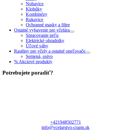
Nohavice
Klobúky
Kombinézy
Rukavice
Ochranné masky a filtre
Ostatné vybavenie pre včelára
Spracovanie peľu
Elektrické ohradníky
Úľové váhy
Rastliny pre včely a ostatné opeľovače
Semená, osivo
% Akciové produkty
Potrebujete poradiť?
+421948502771
info@vcelarstvo-crapis.sk