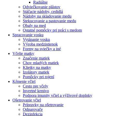
Radiálne
Odviečkovanie plástov
Stáčacie nádoby, cedidlá
Nádoby na skladovanie medu
Stekucovanie a pastovanie medu
Obaly na med
Ostatné pomôcky pri práci s medom
Spracovanie vosku
Vytápanie vosku
Výroba medzistienok
Formy na sviečky a iné
Včelie matky
Značenie matiek
Chov mladých matiek
Klietky na matky
Izolátory matiek
Pomôcky pri rojení
Kŕmenie včiel
Cesto pre včely
Invertné krmivo
Podpora imunity včiel a výživové doplnky
Ošetrovanie včiel
Prípravky na ošetrovanie
Odparovače
Dezinfekcia