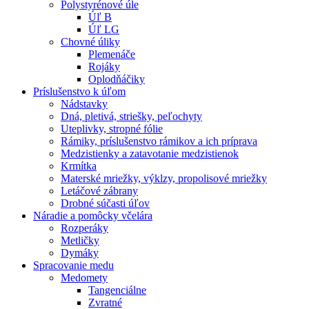
Polystyrénové úle
Úľ B
Úľ LG
Chovné úliky
Plemenáče
Rojáky
Oplodňáčiky
Príslušenstvo k úľom
Nádstavky
Dná, pletivá, striešky, peľochyty
Uteplivky, stropné fólie
Rámiky, príslušenstvo rámikov a ich príprava
Medzistienky a zatavotanie medzistienok
Krmítka
Materské mriežky, výklzy, propolisové mriežky
Letáčové zábrany
Drobné súčasti úľov
Náradie a pomôcky včelára
Rozperáky
Metličky
Dymáky
Spracovanie medu
Medomety
Tangenciálne
Zvratné