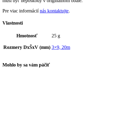
musí byť nepoškodý v originálnom obale.
Pre viac informácií
nás kontaktujte
.
Vlastnosti
Hmotnosť
25 g
Rozmery DxŠxV (mm)
3×9, 20m
Mohlo by sa vám páčiť