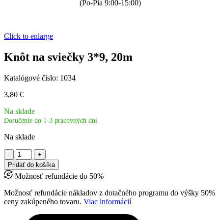
(Po-Pia 9:00-15:00)
Click to enlarge
Knôt na sviečky 3*9, 20m
Katalógové číslo:
1034
3,80
€
Na sklade
Doručenie do 1-3 pracovných dní
Na sklade
množstvo
Knôt
Pridať do košíka
na
Možnosť refundácie do 50%
sviečky
3*9,
Možnosť refundácie nákladov z dotačného programu do výšky 50%
20m
ceny zakúpeného tovaru.
Viac informácií