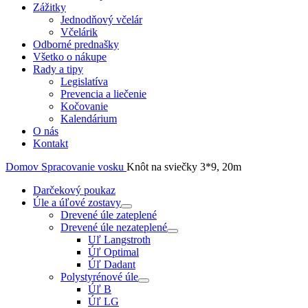
Zážitky
Jednodňový včelár
Včelárik
Odborné prednašky
Všetko o nákupe
Rady a tipy
Legislatíva
Prevencia a liečenie
Kočovanie
Kalendárium
O nás
Kontakt
Domov
Spracovanie vosku
Knôt na sviečky 3*9, 20m
Darčekový poukaz
Úle a úľové zostavy
Drevené úle zateplené
Drevené úle nezateplené
Uľ Langstroth
Úľ Optimal
Úľ Dadant
Polystyrénové úle
Úľ B
Úľ LG