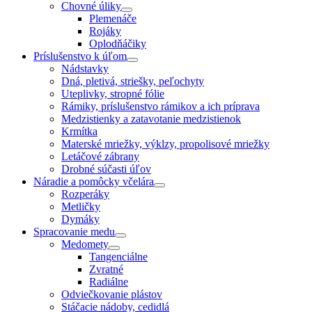
Chovné úliky
Plemenáče
Rojáky
Oplodňáčiky
Príslušenstvo k úľom
Nádstavky
Dná, pletivá, striešky, peľochyty
Uteplivky, stropné fólie
Rámiky, príslušenstvo rámikov a ich príprava
Medzistienky a zatavotanie medzistienok
Krmítka
Materské mriežky, výklzy, propolisové mriežky
Letáčové zábrany
Drobné súčasti úľov
Náradie a pomôcky včelára
Rozperáky
Metličky
Dymáky
Spracovanie medu
Medomety
Tangenciálne
Zvratné
Radiálne
Odviečkovanie plástov
Stáčacie nádoby, cedidlá