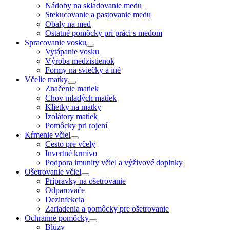
Nádoby na skladovanie medu
Stekucovanie a pastovanie medu
Obaly na med
Ostatné pomôcky pri práci s medom
Spracovanie vosku
Vytápanie vosku
Výroba medzistienok
Formy na sviečky a iné
Včelie matky
Značenie matiek
Chov mladých matiek
Klietky na matky
Izolátory matiek
Pomôcky pri rojení
Kŕmenie včiel
Cesto pre včely
Invertné krmivo
Podpora imunity včiel a výživové doplnky
Ošetrovanie včiel
Prípravky na ošetrovanie
Odparovače
Dezinfekcia
Zariadenia a pomôcky pre ošetrovanie
Ochranné pomôcky
Blúzy