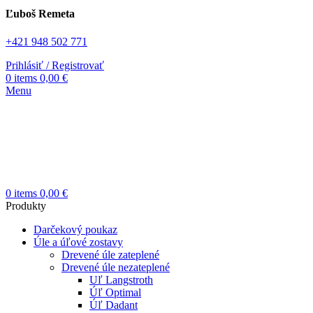
Ľuboš Remeta
+421 948 502 771
Prihlásiť / Registrovať
0
items
0,00
€
Menu
0
items
0,00
€
Produkty
Darčekový poukaz
Úle a úľové zostavy
Drevené úle zateplené
Drevené úle nezateplené
Uľ Langstroth
Úľ Optimal
Úľ Dadant