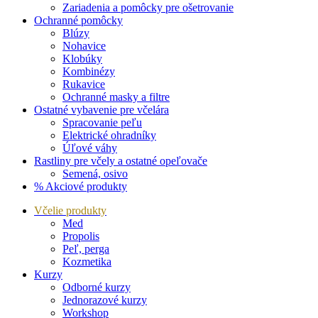
Zariadenia a pomôcky pre ošetrovanie
Ochranné pomôcky
Blúzy
Nohavice
Klobúky
Kombinézy
Rukavice
Ochranné masky a filtre
Ostatné vybavenie pre včelára
Spracovanie peľu
Elektrické ohradníky
Úľové váhy
Rastliny pre včely a ostatné opeľovače
Semená, osivo
% Akciové produkty
Včelie produkty
Med
Propolis
Peľ, perga
Kozmetika
Kurzy
Odborné kurzy
Jednorazové kurzy
Workshop