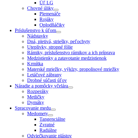
Úľ LG
Chovné úliky
Plemenáče
Rojáky
Oplodňáčiky
Príslušenstvo k úľom
Nádstavky
Dná, pletivá, striešky, peľochyty
Uteplivky, stropné fólie
Rámiky, príslušenstvo rámikov a ich príprava
Medzistienky a zatavotanie medzistienok
Krmítka
Materské mriežky, výklzy, propolisové mriežky
Letáčové zábrany
Drobné súčasti úľov
Náradie a pomôcky včelára
Rozperáky
Metličky
Dymáky
Spracovanie medu
Medomety
Tangenciálne
Zvratné
Radiálne
Odviečkovanie plástov