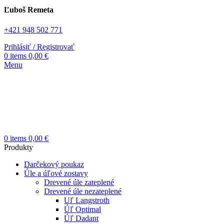
Ľuboš Remeta
+421 948 502 771
Prihlásiť / Registrovať
0
items
0,00
€
Menu
0
items
0,00
€
Produkty
Darčekový poukaz
Úle a úľové zostavy
Drevené úle zateplené
Drevené úle nezateplené
Uľ Langstroth
Úľ Optimal
Úľ Dadant