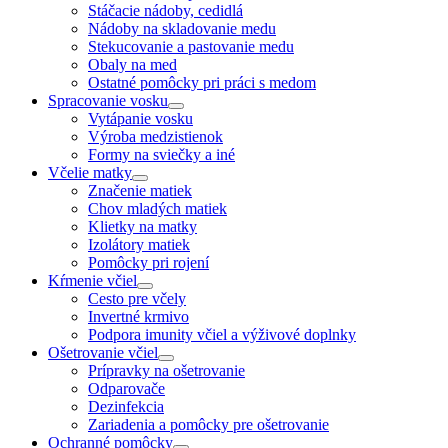
Stáčacie nádoby, cedidlá
Nádoby na skladovanie medu
Stekucovanie a pastovanie medu
Obaly na med
Ostatné pomôcky pri práci s medom
Spracovanie vosku
Vytápanie vosku
Výroba medzistienok
Formy na sviečky a iné
Včelie matky
Značenie matiek
Chov mladých matiek
Klietky na matky
Izolátory matiek
Pomôcky pri rojení
Kŕmenie včiel
Cesto pre včely
Invertné krmivo
Podpora imunity včiel a výživové doplnky
Ošetrovanie včiel
Prípravky na ošetrovanie
Odparovače
Dezinfekcia
Zariadenia a pomôcky pre ošetrovanie
Ochranné pomôcky