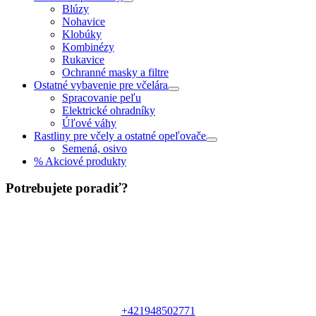
Blúzy
Nohavice
Klobúky
Kombinézy
Rukavice
Ochranné masky a filtre
Ostatné vybavenie pre včelára
Spracovanie peľu
Elektrické ohradníky
Úľové váhy
Rastliny pre včely a ostatné opeľovače
Semená, osivo
% Akciové produkty
Potrebujete poradiť?
+421948502771