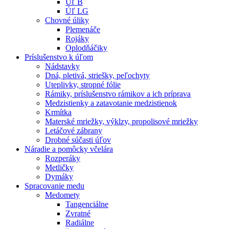
Úľ B
Úľ LG
Chovné úliky
Plemenáče
Rojáky
Oplodňáčiky
Príslušenstvo k úľom
Nádstavky
Dná, pletivá, striešky, peľochyty
Uteplivky, stropné fólie
Rámiky, príslušenstvo rámikov a ich príprava
Medzistienky a zatavotanie medzistienok
Krmítka
Materské mriežky, výklzy, propolisové mriežky
Letáčové zábrany
Drobné súčasti úľov
Náradie a pomôcky včelára
Rozperáky
Metličky
Dymáky
Spracovanie medu
Medomety
Tangenciálne
Zvratné
Radiálne