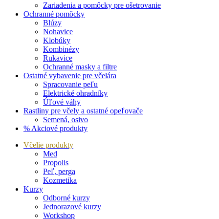
Zariadenia a pomôcky pre ošetrovanie
Ochranné pomôcky
Blúzy
Nohavice
Klobúky
Kombinézy
Rukavice
Ochranné masky a filtre
Ostatné vybavenie pre včelára
Spracovanie peľu
Elektrické ohradníky
Úľové váhy
Rastliny pre včely a ostatné opeľovače
Semená, osivo
% Akciové produkty
Včelie produkty
Med
Propolis
Peľ, perga
Kozmetika
Kurzy
Odborné kurzy
Jednorazové kurzy
Workshop