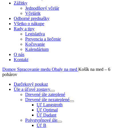
Zážitky
Jednodňový včelár
Včelárik
Odborné prednašky
Všetko o nákupe
Rady a tipy
Legislatíva
Prevencia a liečenie
Kočovanie
Kalendárium
O nás
Kontakt
Domov
Spracovanie medu
Obaly na med
Košík na med – 6
pohárov
Darčekový poukaz
Úle a úľové zostavy
Drevené úle zateplené
Drevené úle nezateplené
Uľ Langstroth
Úľ Optimal
Úľ Dadant
Polystyrénové úle
Úľ B