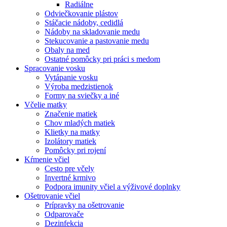
Radiálne
Odviečkovanie plástov
Stáčacie nádoby, cedidlá
Nádoby na skladovanie medu
Stekucovanie a pastovanie medu
Obaly na med
Ostatné pomôcky pri práci s medom
Spracovanie vosku
Vytápanie vosku
Výroba medzistienok
Formy na sviečky a iné
Včelie matky
Značenie matiek
Chov mladých matiek
Klietky na matky
Izolátory matiek
Pomôcky pri rojení
Kŕmenie včiel
Cesto pre včely
Invertné krmivo
Podpora imunity včiel a výživové doplnky
Ošetrovanie včiel
Prípravky na ošetrovanie
Odparovače
Dezinfekcia