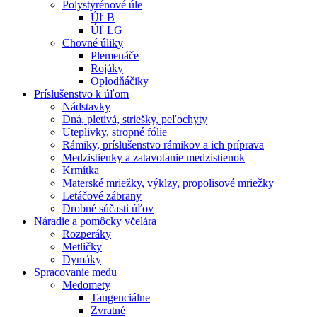
Polystyrénové úle
Úľ B
Úľ LG
Chovné úliky
Plemenáče
Rojáky
Oplodňáčiky
Príslušenstvo k úľom
Nádstavky
Dná, pletivá, striešky, peľochyty
Uteplivky, stropné fólie
Rámiky, príslušenstvo rámikov a ich príprava
Medzistienky a zatavotanie medzistienok
Krmítka
Materské mriežky, výklzy, propolisové mriežky
Letáčové zábrany
Drobné súčasti úľov
Náradie a pomôcky včelára
Rozperáky
Metličky
Dymáky
Spracovanie medu
Medomety
Tangenciálne
Zvratné