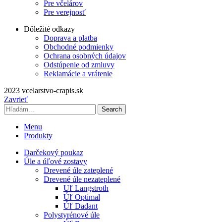
Pre včelárov
Pre verejnosť
Dôležité odkazy
Doprava a platba
Obchodné podmienky
Ochrana osobných údajov
Odstúpenie od zmluvy
Reklamácie a vrátenie
2023 vcelarstvo-crapis.sk
Zavrieť
Search
Menu
Produkty
Darčekový poukaz
Úle a úľové zostavy
Drevené úle zateplené
Drevené úle nezateplené
Uľ Langstroth
Úľ Optimal
Úľ Dadant
Polystyrénové úle