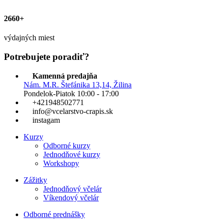
2660+
výdajných miest
Potrebujete poradiť?
Kamenná predajňa
Nám. M.R. Štefánika 13,14, Žilina
Pondelok-Piatok 10:00 - 17:00
+421948502771
info@vcelarstvo-crapis.sk
instagam
Kurzy
Odborné kurzy
Jednodňové kurzy
Workshopy
Zážitky
Jednodňový včelár
Víkendový včelár
Odborné prednášky