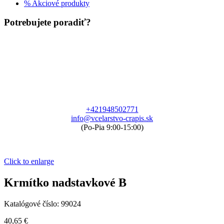
% Akciové produkty
Potrebujete poradiť?
+421948502771
info@vcelarstvo-crapis.sk
(Po-Pia 9:00-15:00)
Click to enlarge
Krmítko nadstavkové B
Katalógové číslo:
99024
40,65
€