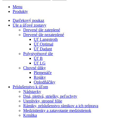
Menu
Produkty
Darčekový poukaz
Úle a úľové zostavy
Drevené úle zateplené
Drevené úle nezateplené
Uľ Langstroth
Úľ Optimal
Úľ Dadant
Polystyrénové úle
Úľ B
Úľ LG
Chovné úliky
Plemenáče
Rojáky
Oplodňáčiky
Príslušenstvo k úľom
Nádstavky
Dná, pletivá, striešky, peľochyty
Uteplivky, stropné fólie
Rámiky, príslušenstvo rámikov a ich príprava
Medzistienky a zatavotanie medzistienok
Krmítka