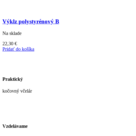
Výklz polystyrénový B
Na sklade
22,30
€
Pridať do košíka
Praktický
kočovný včelár
Vzdelávame