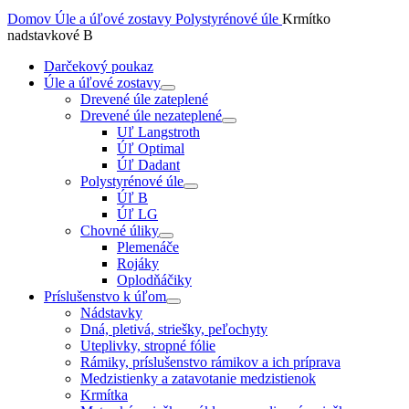
Domov
Úle a úľové zostavy
Polystyrénové úle
Krmítko
nadstavkové B
Darčekový poukaz
Úle a úľové zostavy
Drevené úle zateplené
Drevené úle nezateplené
Uľ Langstroth
Úľ Optimal
Úľ Dadant
Polystyrénové úle
Úľ B
Úľ LG
Chovné úliky
Plemenáče
Rojáky
Oplodňáčiky
Príslušenstvo k úľom
Nádstavky
Dná, pletivá, striešky, peľochyty
Uteplivky, stropné fólie
Rámiky, príslušenstvo rámikov a ich príprava
Medzistienky a zatavotanie medzistienok
Krmítka