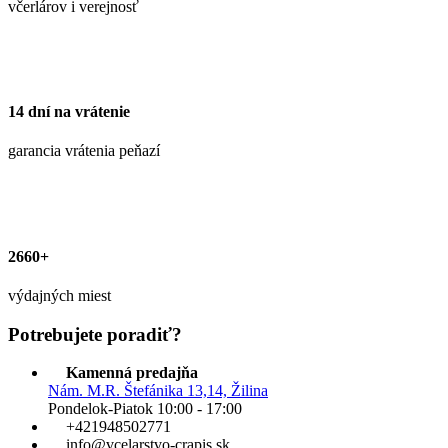
včerlárov i verejnosť
14 dní na vrátenie
garancia vrátenia peňazí
2660+
výdajných miest
Potrebujete poradiť?
Kamenná predajňa
Nám. M.R. Štefánika 13,14, Žilina
Pondelok-Piatok 10:00 - 17:00
+421948502771
info@vcelarstvo-crapis.sk