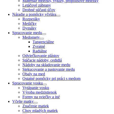
Materské mriežky, výklzy, propolisové mriežky
Letáčové zábrany
Drobné súčasti úľov
Náradie a pomôcky včelára
Rozperáky
Metličky
Dymáky
Spracovanie medu
Medomety
Tangenciálne
Zvratné
Radiálne
Odviečkovanie plástov
Stáčacie nádoby, cedidlá
Nádoby na skladovanie medu
Stekucovanie a pastovanie medu
Obaly na med
Ostatné pomôcky pri práci s medom
Spracovanie vosku
Vytápanie vosku
Výroba medzistienok
Formy na sviečky a iné
Včelie matky
Značenie matiek
Chov mladých matiek