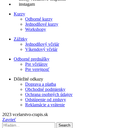
instagam
Kurzy
Odborné kurzy
Jednodňové kurzy
Workshopy
Zážitky
Jednodňový včelár
Víkendový včelár
Odborné prednášky
Pre včelárov
Pre verejnosť
Dôležité odkazy
Doprava a platba
Obchodné podmienky
Ochrana osobných údajov
Odstúpenie od zmluvy
Reklamácie a vrátenie
2023 vcelarstvo-crapis.sk
Zavrieť
Search