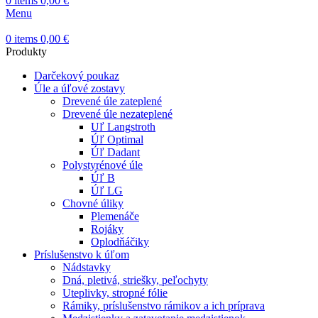
0
items
0,00
€
Menu
0
items
0,00
€
Produkty
Darčekový poukaz
Úle a úľové zostavy
Drevené úle zateplené
Drevené úle nezateplené
Uľ Langstroth
Úľ Optimal
Úľ Dadant
Polystyrénové úle
Úľ B
Úľ LG
Chovné úliky
Plemenáče
Rojáky
Oplodňáčiky
Príslušenstvo k úľom
Nádstavky
Dná, pletivá, striešky, peľochyty
Uteplivky, stropné fólie
Rámiky, príslušenstvo rámikov a ich príprava