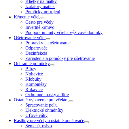
Klietky na matky
Izolátory matiek
Pomôcky pri rojení
Kŕmenie včiel
Cesto pre včely
Invertné krmivo
Podpora imunity včiel a výživové doplnky
Ošetrovanie včiel
Prípravky na ošetrovanie
Odparovače
Dezinfekcia
Zariadenia a pomôcky pre ošetrovanie
Ochranné pomôcky
Blúzy
Nohavice
Klobúky
Kombinézy
Rukavice
Ochranné masky a filtre
Ostatné vybavenie pre včelára
Spracovanie peľu
Elektrické ohradníky
Úľové váhy
Rastliny pre včely a ostatné opeľovače
Semená, osivo