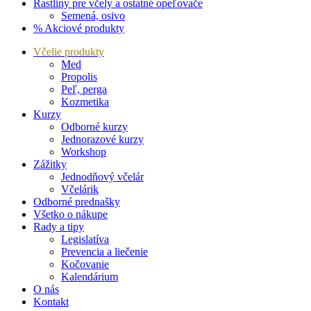
Rastliny pre včely a ostatné opeľovače
Semená, osivo
% Akciové produkty
Včelie produkty
Med
Propolis
Peľ, perga
Kozmetika
Kurzy
Odborné kurzy
Jednorazové kurzy
Workshop
Zážitky
Jednodňový včelár
Včelárik
Odborné prednašky
Všetko o nákupe
Rady a tipy
Legislatíva
Prevencia a liečenie
Kočovanie
Kalendárium
O nás
Kontakt