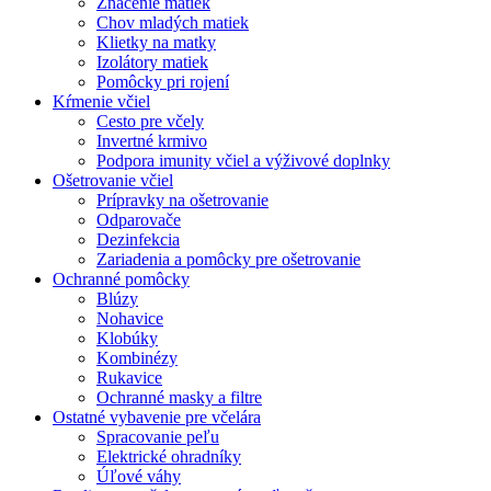
Značenie matiek
Chov mladých matiek
Klietky na matky
Izolátory matiek
Pomôcky pri rojení
Kŕmenie včiel
Cesto pre včely
Invertné krmivo
Podpora imunity včiel a výživové doplnky
Ošetrovanie včiel
Prípravky na ošetrovanie
Odparovače
Dezinfekcia
Zariadenia a pomôcky pre ošetrovanie
Ochranné pomôcky
Blúzy
Nohavice
Klobúky
Kombinézy
Rukavice
Ochranné masky a filtre
Ostatné vybavenie pre včelára
Spracovanie peľu
Elektrické ohradníky
Úľové váhy