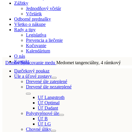
Zážitky
Jednodňový včelár
Včelárik
Odborné prednašky
Všetko o nákupe
Rady a tipy
Legislatíva
Prevencia a liečenie
Kočovanie
Kalendárium
O nás
Kontakt
Domov
Spracovanie medu
Medomet tangenciálny, 4 rámkový
Darčekový poukaz
Úle a úľové zostavy
Drevené úle zateplené
Drevené úle nezateplené
Uľ Langstroth
Úľ Optimal
Úľ Dadant
Polystyrénové úle
Úľ B
Úľ LG
Chovné úliky