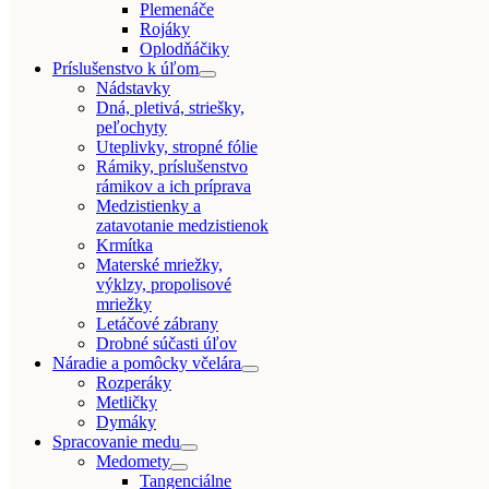
Plemenáče
Rojáky
Oplodňáčiky
Príslušenstvo k úľom
Nádstavky
Dná, pletivá, striešky,
peľochyty
Uteplivky, stropné fólie
Rámiky, príslušenstvo
rámikov a ich príprava
Medzistienky a
zatavotanie medzistienok
Krmítka
Materské mriežky,
výklzy, propolisové
mriežky
Letáčové zábrany
Drobné súčasti úľov
Náradie a pomôcky včelára
Rozperáky
Metličky
Dymáky
Spracovanie medu
Medomety
Tangenciálne