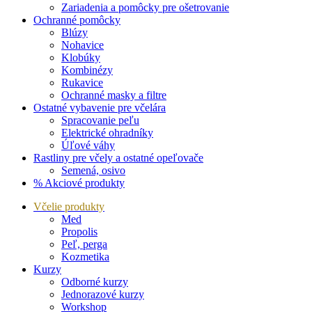
Zariadenia a pomôcky pre ošetrovanie
Ochranné pomôcky
Blúzy
Nohavice
Klobúky
Kombinézy
Rukavice
Ochranné masky a filtre
Ostatné vybavenie pre včelára
Spracovanie peľu
Elektrické ohradníky
Úľové váhy
Rastliny pre včely a ostatné opeľovače
Semená, osivo
% Akciové produkty
Včelie produkty
Med
Propolis
Peľ, perga
Kozmetika
Kurzy
Odborné kurzy
Jednorazové kurzy
Workshop