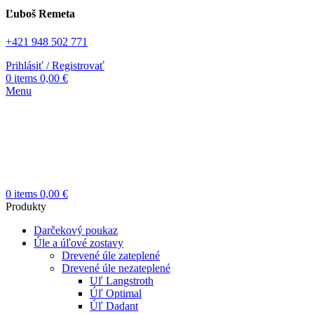
Ľuboš Remeta
+421 948 502 771
Prihlásiť / Registrovať
0
items
0,00
€
Menu
0
items
0,00
€
Produkty
Darčekový poukaz
Úle a úľové zostavy
Drevené úle zateplené
Drevené úle nezateplené
Uľ Langstroth
Úľ Optimal
Úľ Dadant