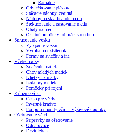
Radiálne
Odviečkovanie plástov
Stáčacie nádoby, cedidlá
Nádoby na skladovanie medu
Stekucovanie a pastovanie medu
Obaly na med
Ostatné pomôcky pri práci s medom
Spracovanie vosku
Vytápanie vosku
Výroba medzistienok
Formy na sviečky a iné
Včelie matky
Značenie matiek
Chov mladých matiek
Klietky na matky
Izolátory matiek
Pomôcky pri rojení
Kŕmenie včiel
Cesto pre včely
Invertné krmivo
Podpora imunity včiel a výživové doplnky
Ošetrovanie včiel
Prípravky na ošetrovanie
Odparovače
Dezinfekcia