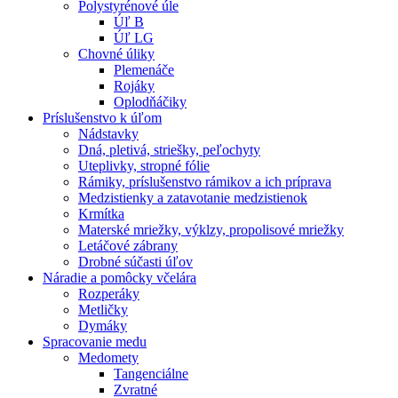
Polystyrénové úle
Úľ B
Úľ LG
Chovné úliky
Plemenáče
Rojáky
Oplodňáčiky
Príslušenstvo k úľom
Nádstavky
Dná, pletivá, striešky, peľochyty
Uteplivky, stropné fólie
Rámiky, príslušenstvo rámikov a ich príprava
Medzistienky a zatavotanie medzistienok
Krmítka
Materské mriežky, výklzy, propolisové mriežky
Letáčové zábrany
Drobné súčasti úľov
Náradie a pomôcky včelára
Rozperáky
Metličky
Dymáky
Spracovanie medu
Medomety
Tangenciálne
Zvratné