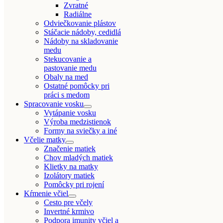
Zvratné
Radiálne
Odviečkovanie plástov
Stáčacie nádoby, cedidlá
Nádoby na skladovanie
medu
Stekucovanie a
pastovanie medu
Obaly na med
Ostatné pomôcky pri
práci s medom
Spracovanie vosku
Vytápanie vosku
Výroba medzistienok
Formy na sviečky a iné
Včelie matky
Značenie matiek
Chov mladých matiek
Klietky na matky
Izolátory matiek
Pomôcky pri rojení
Kŕmenie včiel
Cesto pre včely
Invertné krmivo
Podpora imunity včiel a