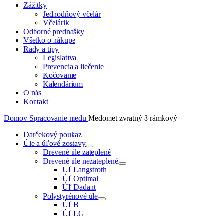
Zážitky
Jednodňový včelár
Včelárik
Odborné prednašky
Všetko o nákupe
Rady a tipy
Legislatíva
Prevencia a liečenie
Kočovanie
Kalendárium
O nás
Kontakt
Domov
Spracovanie medu
Medomet zvratný 8 rámkový
Darčekový poukaz
Úle a úľové zostavy
Drevené úle zateplené
Drevené úle nezateplené
Uľ Langstroth
Úľ Optimal
Úľ Dadant
Polystyrénové úle
Úľ B
Úľ LG