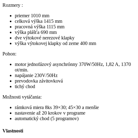
Rozmery :
priemer 1010 mm
celková výška 1415 mm
pracovná výška 1115 mm
výška plášťa 690 mm
dve výtokové nerezové klapky
výška výtokovej klapky od zeme 400 mm
Pohon:
motor jednofázový asynchrónny 370W/50Hz, 1,82 A, 1370
ot/min.
napájanie 230V/50Hz
prevodovka závitovková
tichý chod
Možnosti vytáčania:
rámková miera 8ks 39×30; 45×30 a menšie
nastavenie až 20 krokov v programe
automatický chod (5 programov)
Vlastnosti