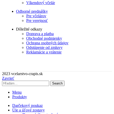
Víkendový včelár
Odborné prednášky
Pre včelárov
Pre verejnosť
Dôležité odkazy
Doprava a platba
Obchodné podmienky
Ochrana osobných údajov
Odstúpenie od zmluvy
Reklamácie a vrátenie
2023 vcelarstvo-crapis.sk
Zavrieť
Search
Menu
Produkty
Darčekový poukaz
Úle a úľové zostavy