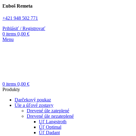
Ľuboš Remeta
+421 948 502 771
Prihlásiť / Registrovať
0
items
0,00
€
Menu
0
items
0,00
€
Produkty
Darčekový poukaz
Úle a úľové zostavy
Drevené úle zateplené
Drevené úle nezateplené
Uľ Langstroth
Úľ Optimal
Úľ Dadant