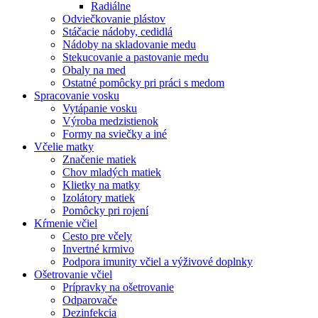
Radiálne
Odviečkovanie plástov
Stáčacie nádoby, cedidlá
Nádoby na skladovanie medu
Stekucovanie a pastovanie medu
Obaly na med
Ostatné pomôcky pri práci s medom
Spracovanie vosku
Vytápanie vosku
Výroba medzistienok
Formy na sviečky a iné
Včelie matky
Značenie matiek
Chov mladých matiek
Klietky na matky
Izolátory matiek
Pomôcky pri rojení
Kŕmenie včiel
Cesto pre včely
Invertné krmivo
Podpora imunity včiel a výživové doplnky
Ošetrovanie včiel
Prípravky na ošetrovanie
Odparovače
Dezinfekcia