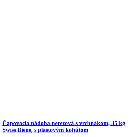
Čapovacia nádoba nerezová s vrchnákom, 35 kg
Swiss Biene, s plastovým kohútom