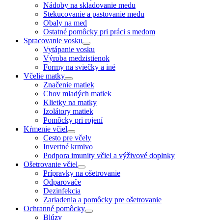
Nádoby na skladovanie medu
Stekucovanie a pastovanie medu
Obaly na med
Ostatné pomôcky pri práci s medom
Spracovanie vosku
Vytápanie vosku
Výroba medzistienok
Formy na sviečky a iné
Včelie matky
Značenie matiek
Chov mladých matiek
Klietky na matky
Izolátory matiek
Pomôcky pri rojení
Kŕmenie včiel
Cesto pre včely
Invertné krmivo
Podpora imunity včiel a výživové doplnky
Ošetrovanie včiel
Prípravky na ošetrovanie
Odparovače
Dezinfekcia
Zariadenia a pomôcky pre ošetrovanie
Ochranné pomôcky
Blúzy