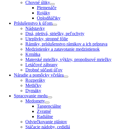
Chovné úliky
Plemenáče
Rojáky
Oplodňáčiky
Príslušenstvo k úľom
Nádstavky
Dná, pletivá, striešky, peľochyty
Uteplivky, stropné fólie
Rámiky, príslušenstvo rámikov a ich príprava
Medzistienky a zatavotanie medzistienok
Krmítka
Materské mriežky, výklzy, propolisové mriežky
Letáčové zábrany
Drobné súčasti úľov
Náradie a pomôcky včelára
Rozperáky
Metličky
Dymáky
Spracovanie medu
Medomety
Tangenciálne
Zvratné
Radiálne
Odviečkovanie plástov
Stáčacie nádoby, cedidlá