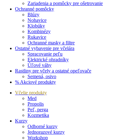
Zariadenia a pomôcky pre ošetrovanie
Ochranné pomôcky
Blúzy
Nohavice
Klobúky
Kombinézy
Rukavice
Ochranné masky a filtre
Ostatné vybavenie pre včelára
Spracovanie peľu
Elektrické ohradníky
Úľové váhy
Rastliny pre včely a ostatné opeľovače
Semená, osivo
% Akciové produkty
Včelie produkty
Med
Propolis
Peľ, perga
Kozmetika
Kurzy
Odborné kurzy
Jednorazové kurzy
Workshop