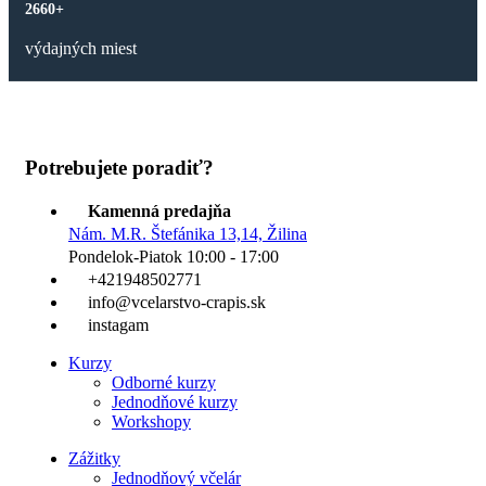
2660+
výdajných miest
Potrebujete poradiť?
Kamenná predajňa
Nám. M.R. Štefánika 13,14, Žilina
Pondelok-Piatok 10:00 - 17:00
+421948502771
info@vcelarstvo-crapis.sk
instagam
Kurzy
Odborné kurzy
Jednodňové kurzy
Workshopy
Zážitky
Jednodňový včelár