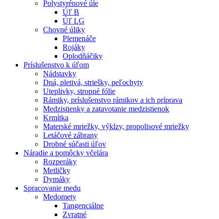
Polystyrénové úle
Úľ B
Úľ LG
Chovné úliky
Plemenáče
Rojáky
Oplodňáčiky
Príslušenstvo k úľom
Nádstavky
Dná, pletivá, striešky, peľochyty
Uteplivky, stropné fólie
Rámiky, príslušenstvo rámikov a ich príprava
Medzistienky a zatavotanie medzistienok
Krmítka
Materské mriežky, výklzy, propolisové mriežky
Letáčové zábrany
Drobné súčasti úľov
Náradie a pomôcky včelára
Rozperáky
Metličky
Dymáky
Spracovanie medu
Medomety
Tangenciálne
Zvratné