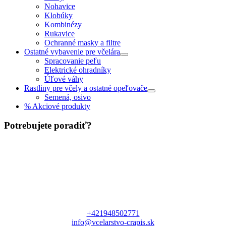
Nohavice
Klobúky
Kombinézy
Rukavice
Ochranné masky a filtre
Ostatné vybavenie pre včelára
Spracovanie peľu
Elektrické ohradníky
Úľové váhy
Rastliny pre včely a ostatné opeľovače
Semená, osivo
% Akciové produkty
Potrebujete poradiť?
+421948502771
info@vcelarstvo-crapis.sk