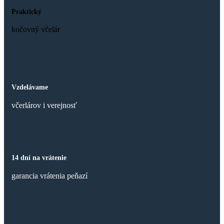
Praktický
kočovný včelár
Vzdelávame
včerlárov i verejnosť
14 dní na vrátenie
garancia vrátenia peňazí