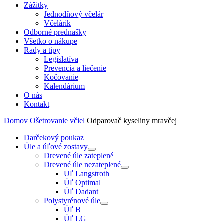
Zážitky
Jednodňový včelár
Včelárik
Odborné prednašky
Všetko o nákupe
Rady a tipy
Legislatíva
Prevencia a liečenie
Kočovanie
Kalendárium
O nás
Kontakt
Domov
Ošetrovanie včiel
Odparovač kyseliny mravčej
Darčekový poukaz
Úle a úľové zostavy
Drevené úle zateplené
Drevené úle nezateplené
Uľ Langstroth
Úľ Optimal
Úľ Dadant
Polystyrénové úle
Úľ B
Úľ LG