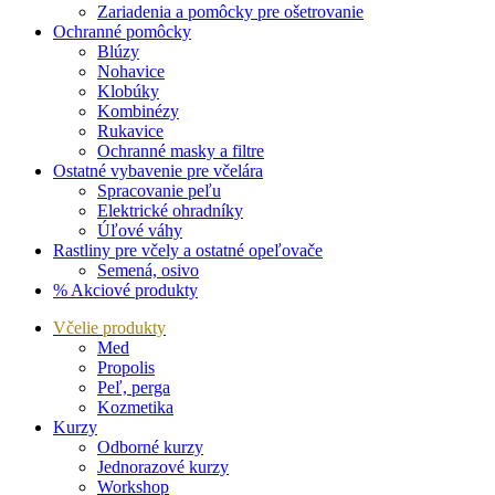
Zariadenia a pomôcky pre ošetrovanie
Ochranné pomôcky
Blúzy
Nohavice
Klobúky
Kombinézy
Rukavice
Ochranné masky a filtre
Ostatné vybavenie pre včelára
Spracovanie peľu
Elektrické ohradníky
Úľové váhy
Rastliny pre včely a ostatné opeľovače
Semená, osivo
% Akciové produkty
Včelie produkty
Med
Propolis
Peľ, perga
Kozmetika
Kurzy
Odborné kurzy
Jednorazové kurzy
Workshop