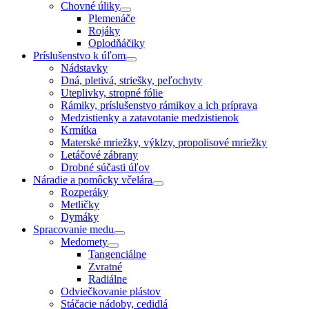
Chovné úliky
Plemenáče
Rojáky
Oplodňáčiky
Príslušenstvo k úľom
Nádstavky
Dná, pletivá, striešky, peľochyty
Uteplivky, stropné fólie
Rámiky, príslušenstvo rámikov a ich príprava
Medzistienky a zatavotanie medzistienok
Krmítka
Materské mriežky, výklzy, propolisové mriežky
Letáčové zábrany
Drobné súčasti úľov
Náradie a pomôcky včelára
Rozperáky
Metličky
Dymáky
Spracovanie medu
Medomety
Tangenciálne
Zvratné
Radiálne
Odviečkovanie plástov
Stáčacie nádoby, cedidlá