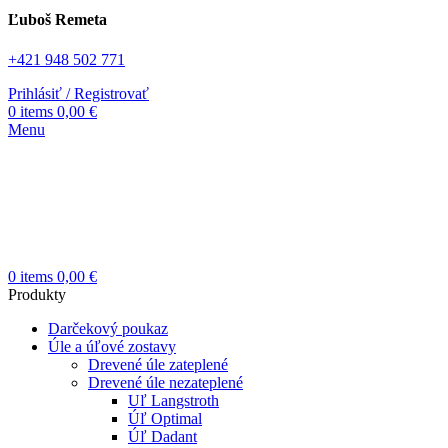
Ľuboš Remeta
+421 948 502 771
Prihlásiť / Registrovať
0
items
0,00
€
Menu
0
items
0,00
€
Produkty
Darčekový poukaz
Úle a úľové zostavy
Drevené úle zateplené
Drevené úle nezateplené
Uľ Langstroth
Úľ Optimal
Úľ Dadant