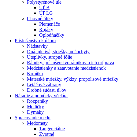
Polystyrénové úle
Úľ B
Úľ LG
Chovné úliky
Plemenáče
Rojáky
Oplodňáčiky
Príslušenstvo k úľom
Nádstavky
Dná, pletivá, striešky, peľochyty
Uteplivky, stropné fólie
Rámiky, príslušenstvo rámikov a ich príprava
Medzistienky a zatavotanie medzistienok
Krmítka
Materské mriežky, výklzy, propolisové mriežky
Letáčové zábrany
Drobné súčasti úľov
Náradie a pomôcky včelára
Rozperáky
Metličky
Dymáky
Spracovanie medu
Medomety
Tangenciálne
Zvratné