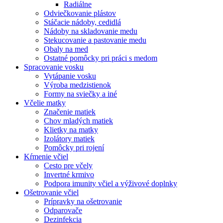
Radiálne
Odviečkovanie plástov
Stáčacie nádoby, cedidlá
Nádoby na skladovanie medu
Stekucovanie a pastovanie medu
Obaly na med
Ostatné pomôcky pri práci s medom
Spracovanie vosku
Vytápanie vosku
Výroba medzistienok
Formy na sviečky a iné
Včelie matky
Značenie matiek
Chov mladých matiek
Klietky na matky
Izolátory matiek
Pomôcky pri rojení
Kŕmenie včiel
Cesto pre včely
Invertné krmivo
Podpora imunity včiel a výživové doplnky
Ošetrovanie včiel
Prípravky na ošetrovanie
Odparovače
Dezinfekcia