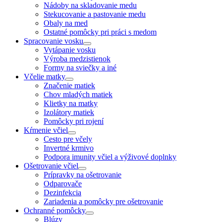
Nádoby na skladovanie medu
Stekucovanie a pastovanie medu
Obaly na med
Ostatné pomôcky pri práci s medom
Spracovanie vosku
Vytápanie vosku
Výroba medzistienok
Formy na sviečky a iné
Včelie matky
Značenie matiek
Chov mladých matiek
Klietky na matky
Izolátory matiek
Pomôcky pri rojení
Kŕmenie včiel
Cesto pre včely
Invertné krmivo
Podpora imunity včiel a výživové doplnky
Ošetrovanie včiel
Prípravky na ošetrovanie
Odparovače
Dezinfekcia
Zariadenia a pomôcky pre ošetrovanie
Ochranné pomôcky
Blúzy