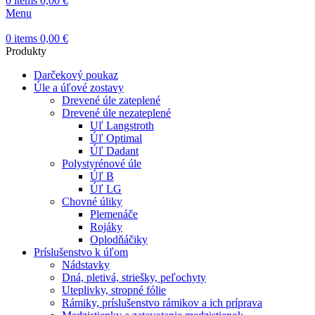
0
items
0,00
€
Menu
0
items
0,00
€
Produkty
Darčekový poukaz
Úle a úľové zostavy
Drevené úle zateplené
Drevené úle nezateplené
Uľ Langstroth
Úľ Optimal
Úľ Dadant
Polystyrénové úle
Úľ B
Úľ LG
Chovné úliky
Plemenáče
Rojáky
Oplodňáčiky
Príslušenstvo k úľom
Nádstavky
Dná, pletivá, striešky, peľochyty
Uteplivky, stropné fólie
Rámiky, príslušenstvo rámikov a ich príprava