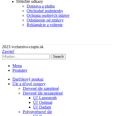
Dôležité odkazy
Doprava a platba
Obchodné podmienky
Ochrana osobných údajov
Odstúpenie od zmluvy
Reklamácie a vrátenie
2023 vcelarstvo-crapis.sk
Zavrieť
Search
Menu
Produkty
Darčekový poukaz
Úle a úľové zostavy
Drevené úle zateplené
Drevené úle nezateplené
Uľ Langstroth
Úľ Optimal
Úľ Dadant
Polystyrénové úle