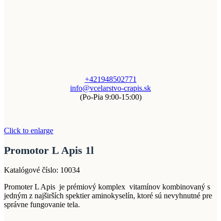
+421948502771
info@vcelarstvo-crapis.sk
(Po-Pia 9:00-15:00)
Click to enlarge
Promotor L Apis 1l
Katalógové číslo:
10034
Promoter L Apis je prémiový komplex vitamínov kombinovaný s
jedným z najširších spektier aminokyselín, ktoré sú nevyhnutné pre
správne fungovanie tela.