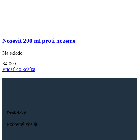
Nozevit 200 ml proti nozeme
Na sklade
34,00
€
Pridať do košíka
Praktický
kočovný včelár