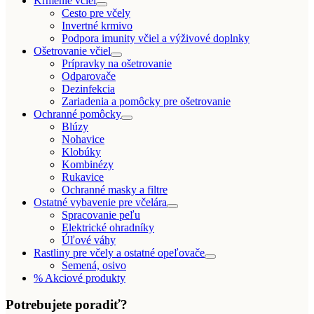
Kŕmenie včiel
Cesto pre včely
Invertné krmivo
Podpora imunity včiel a výživové doplnky
Ošetrovanie včiel
Prípravky na ošetrovanie
Odparovače
Dezinfekcia
Zariadenia a pomôcky pre ošetrovanie
Ochranné pomôcky
Blúzy
Nohavice
Klobúky
Kombinézy
Rukavice
Ochranné masky a filtre
Ostatné vybavenie pre včelára
Spracovanie peľu
Elektrické ohradníky
Úľové váhy
Rastliny pre včely a ostatné opeľovače
Semená, osivo
% Akciové produkty
Potrebujete poradiť?