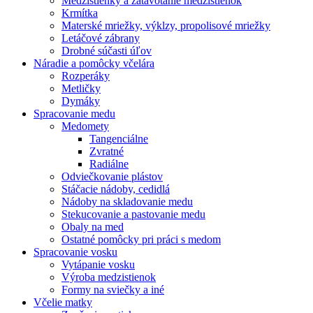
Medzistienky a zatavotanie medzistienok
Krmítka
Materské mriežky, výklzy, propolisové mriežky
Letáčové zábrany
Drobné súčasti úľov
Náradie a pomôcky včelára
Rozperáky
Metličky
Dymáky
Spracovanie medu
Medomety
Tangenciálne
Zvratné
Radiálne
Odviečkovanie plástov
Stáčacie nádoby, cedidlá
Nádoby na skladovanie medu
Stekucovanie a pastovanie medu
Obaly na med
Ostatné pomôcky pri práci s medom
Spracovanie vosku
Vytápanie vosku
Výroba medzistienok
Formy na sviečky a iné
Včelie matky