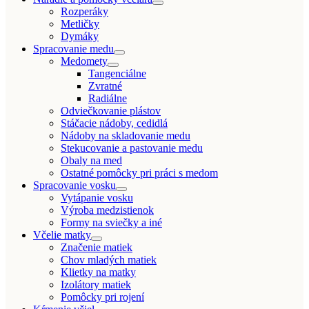
Rozperáky
Metličky
Dymáky
Spracovanie medu
Medomety
Tangenciálne
Zvratné
Radiálne
Odviečkovanie plástov
Stáčacie nádoby, cedidlá
Nádoby na skladovanie medu
Stekucovanie a pastovanie medu
Obaly na med
Ostatné pomôcky pri práci s medom
Spracovanie vosku
Vytápanie vosku
Výroba medzistienok
Formy na sviečky a iné
Včelie matky
Značenie matiek
Chov mladých matiek
Klietky na matky
Izolátory matiek
Pomôcky pri rojení