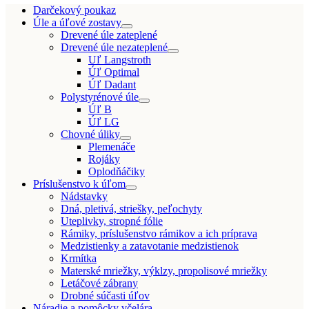
Darčekový poukaz
Úle a úľové zostavy
Drevené úle zateplené
Drevené úle nezateplené
Uľ Langstroth
Úľ Optimal
Úľ Dadant
Polystyrénové úle
Úľ B
Úľ LG
Chovné úliky
Plemenáče
Rojáky
Oplodňáčiky
Príslušenstvo k úľom
Nádstavky
Dná, pletivá, striešky, peľochyty
Uteplivky, stropné fólie
Rámiky, príslušenstvo rámikov a ich príprava
Medzistienky a zatavotanie medzistienok
Krmítka
Materské mriežky, výklzy, propolisové mriežky
Letáčové zábrany
Drobné súčasti úľov
Náradie a pomôcky včelára