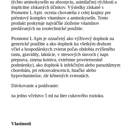
týchto aminokyselín na absorpciu, asimilačnej rýchlosti a
implicitne získaných účinkov. Výsledky získané s
Promotor L Apis ocenia chovatelia z celej krajiny pre
prémiový komplex vitamínov a aminokyselín. Tento
produkt poskytuje najväčšie zloženie vitamínov
predávaných na zootechnické použitie.
Promotor L Apis je označený ako výživový doplnok na
generické použitie a ako doplnok ku všetkým druhom
včiel a hospodárskych zvierat počas obdobia zvýšeného
rastu, gravidity, laktácie, v stresových stavoch ( napr.
preprava, zmena krmiva, extrémne poveternostné
podmienky), ako doplnok k infekčným alebo parazitárnym
chorobám, pri rekonvalescencii, hnačke alebo
hypovitaminóze, zle kŕmených zvieratách.
Dávkovanie a podávanie:
na jedno včelstvo 5 ml na liter cukrového roztoku.
Vlastnosti