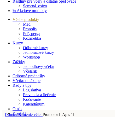
Rastliny pre včely a ostatné opeľovače
Semená, osivo
% Akciové produkty
Včelie produkty
Med
Propolis
Peľ, perga
Kozmetika
Kurzy
Odborné kurzy
Jednorazové kurzy
Workshop
Zážitky
Jednodňový včelár
Včelárik
Odborné prednašky
Všetko o nákupe
Rady a tipy
Legislatíva
Prevencia a liečenie
Kočovanie
Kalendárium
O nás
Kontakt
Domov
Kŕmenie včiel
Promotor L Apis 1l