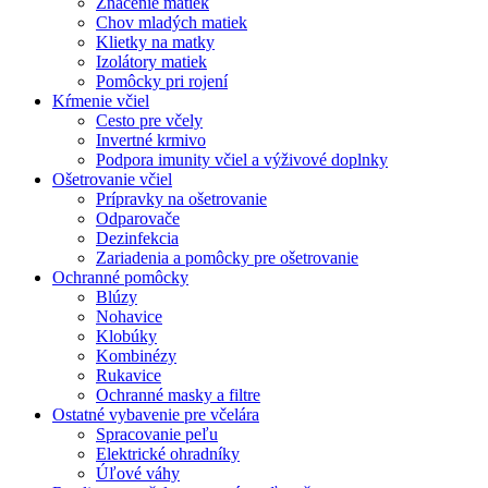
Značenie matiek
Chov mladých matiek
Klietky na matky
Izolátory matiek
Pomôcky pri rojení
Kŕmenie včiel
Cesto pre včely
Invertné krmivo
Podpora imunity včiel a výživové doplnky
Ošetrovanie včiel
Prípravky na ošetrovanie
Odparovače
Dezinfekcia
Zariadenia a pomôcky pre ošetrovanie
Ochranné pomôcky
Blúzy
Nohavice
Klobúky
Kombinézy
Rukavice
Ochranné masky a filtre
Ostatné vybavenie pre včelára
Spracovanie peľu
Elektrické ohradníky
Úľové váhy