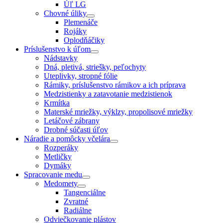
Úľ LG
Chovné úliky
Plemenáče
Rojáky
Oplodňáčiky
Príslušenstvo k úľom
Nádstavky
Dná, pletivá, striešky, peľochyty
Uteplivky, stropné fólie
Rámiky, príslušenstvo rámikov a ich príprava
Medzistienky a zatavotanie medzistienok
Krmítka
Materské mriežky, výklzy, propolisové mriežky
Letáčové zábrany
Drobné súčasti úľov
Náradie a pomôcky včelára
Rozperáky
Metličky
Dymáky
Spracovanie medu
Medomety
Tangenciálne
Zvratné
Radiálne
Odviečkovanie plástov