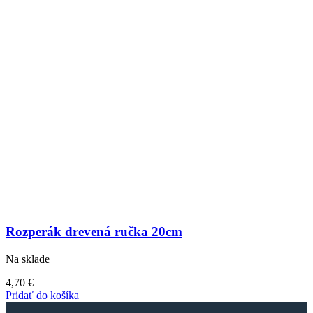
Rozperák drevená ručka 20cm
Na sklade
4,70
€
Pridať do košíka