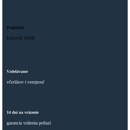
Praktický
kočovný včelár
Vzdelávame
včerlárov i verejnosť
14 dní na vrátenie
garancia vrátenia peňazí