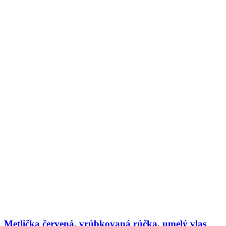
Metlička červená, vrúbkovaná rúčka, umelý vlas