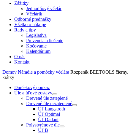
Zážitky
Jednodňový včelár
Včelárik
Odborné prednašky
Všetko o nákupe
Rady a tipy
Legislatíva
Prevencia a liečenie
Kočovanie
Kalendárium
O nás
Kontakt
Domov
Náradie a pomôcky včelára
Rozperák BEETOOLS čierny,
krátky
Darčekový poukaz
Úle a úľové zostavy
Drevené úle zateplené
Drevené úle nezateplené
Uľ Langstroth
Úľ Optimal
Úľ Dadant
Polystyrénové úle
Úľ B