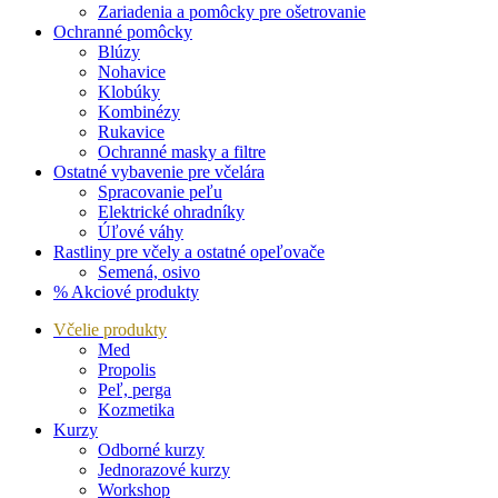
Zariadenia a pomôcky pre ošetrovanie
Ochranné pomôcky
Blúzy
Nohavice
Klobúky
Kombinézy
Rukavice
Ochranné masky a filtre
Ostatné vybavenie pre včelára
Spracovanie peľu
Elektrické ohradníky
Úľové váhy
Rastliny pre včely a ostatné opeľovače
Semená, osivo
% Akciové produkty
Včelie produkty
Med
Propolis
Peľ, perga
Kozmetika
Kurzy
Odborné kurzy
Jednorazové kurzy
Workshop