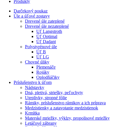
Produkty
Darčekový poukaz
Úle a úľové zostavy
Drevené úle zateplené
Drevené úle nezateplené
Uľ Langstroth
Úľ Optimal
Úľ Dadant
Polystyrénové úle
Úľ B
Úľ LG
Chovné úliky
Plemenáče
Rojáky
Oplodňáčiky
Príslušenstvo k úľom
Nádstavky
Dná, pletivá, striešky, peľochyty
Uteplivky, stropné fólie
Rámiky, príslušenstvo rámikov a ich príprava
Medzistienky a zatavotanie medzistienok
Krmítka
Materské mriežky, výklzy, propolisové mriežky
Letáčové zábrany