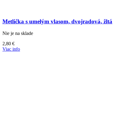
Metlička s umelým vlasom, dvojradová, žltá
Nie je na sklade
2,80
€
Viac info