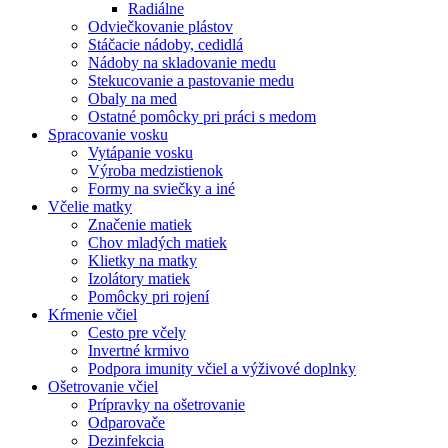
Radiálne
Odviečkovanie plástov
Stáčacie nádoby, cedidlá
Nádoby na skladovanie medu
Stekucovanie a pastovanie medu
Obaly na med
Ostatné pomôcky pri práci s medom
Spracovanie vosku
Vytápanie vosku
Výroba medzistienok
Formy na sviečky a iné
Včelie matky
Značenie matiek
Chov mladých matiek
Klietky na matky
Izolátory matiek
Pomôcky pri rojení
Kŕmenie včiel
Cesto pre včely
Invertné krmivo
Podpora imunity včiel a výživové doplnky
Ošetrovanie včiel
Prípravky na ošetrovanie
Odparovače
Dezinfekcia