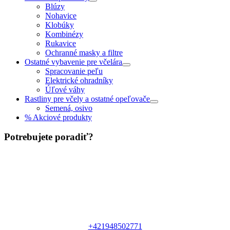
Blúzy
Nohavice
Klobúky
Kombinézy
Rukavice
Ochranné masky a filtre
Ostatné vybavenie pre včelára
Spracovanie peľu
Elektrické ohradníky
Úľové váhy
Rastliny pre včely a ostatné opeľovače
Semená, osivo
% Akciové produkty
Potrebujete poradiť?
+421948502771