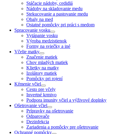
Stáčacie nádoby, cedidlá
Nádoby na skladovanie medu
Stekucovanie a pastovanie medu
Obaly na med
Ostatné pomôcky pri práci s medom
Spracovanie vosku
Vytápanie vosku
Výroba medzistienok
Formy na sviečky a iné
Včelie matky
Značenie matiek
Chov mladých matiek
Klietky na matky
Izolátory matiek
Pomôcky pri rojení
Kŕmenie včiel
Cesto pre včely
Invertné krmivo
Podpora imunity včiel a výživové doplnky
Ošetrovanie včiel
Prípravky na ošetrovanie
Odparovače
Dezinfekcia
Zariadenia a pomôcky pre ošetrovanie
Ochranné pomôcky