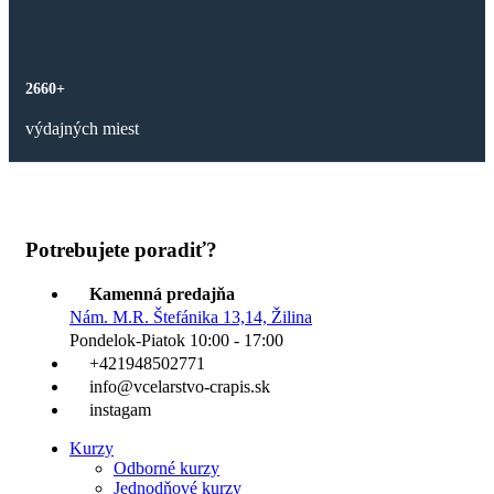
2660+
výdajných miest
Potrebujete poradiť?
Kamenná predajňa
Nám. M.R. Štefánika 13,14, Žilina
Pondelok-Piatok 10:00 - 17:00
+421948502771
info@vcelarstvo-crapis.sk
instagam
Kurzy
Odborné kurzy
Jednodňové kurzy