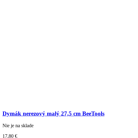
Dymák nerezový malý 27,5 cm BeeTools
Nie je na sklade
17,80
€