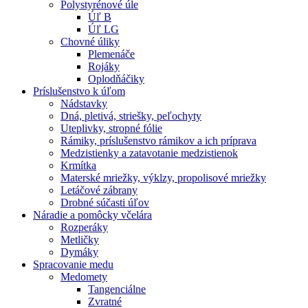
Polystyrénové úle
Úľ B
Úľ LG
Chovné úliky
Plemenáče
Rojáky
Oplodňáčiky
Príslušenstvo k úľom
Nádstavky
Dná, pletivá, striešky, peľochyty
Uteplivky, stropné fólie
Rámiky, príslušenstvo rámikov a ich príprava
Medzistienky a zatavotanie medzistienok
Krmítka
Materské mriežky, výklzy, propolisové mriežky
Letáčové zábrany
Drobné súčasti úľov
Náradie a pomôcky včelára
Rozperáky
Metličky
Dymáky
Spracovanie medu
Medomety
Tangenciálne
Zvratné