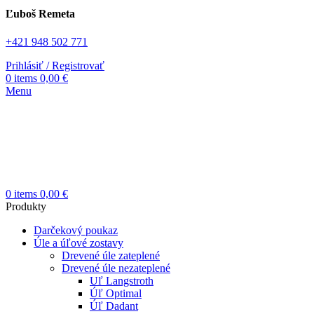
Ľuboš Remeta
+421 948 502 771
Prihlásiť / Registrovať
0
items
0,00
€
Menu
0
items
0,00
€
Produkty
Darčekový poukaz
Úle a úľové zostavy
Drevené úle zateplené
Drevené úle nezateplené
Uľ Langstroth
Úľ Optimal
Úľ Dadant