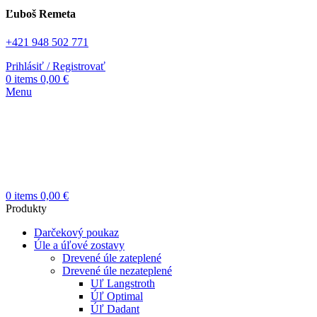
Ľuboš Remeta
+421 948 502 771
Prihlásiť / Registrovať
0
items
0,00
€
Menu
0
items
0,00
€
Produkty
Darčekový poukaz
Úle a úľové zostavy
Drevené úle zateplené
Drevené úle nezateplené
Uľ Langstroth
Úľ Optimal
Úľ Dadant