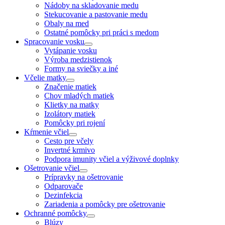
Nádoby na skladovanie medu
Stekucovanie a pastovanie medu
Obaly na med
Ostatné pomôcky pri práci s medom
Spracovanie vosku
Vytápanie vosku
Výroba medzistienok
Formy na sviečky a iné
Včelie matky
Značenie matiek
Chov mladých matiek
Klietky na matky
Izolátory matiek
Pomôcky pri rojení
Kŕmenie včiel
Cesto pre včely
Invertné krmivo
Podpora imunity včiel a výživové doplnky
Ošetrovanie včiel
Prípravky na ošetrovanie
Odparovače
Dezinfekcia
Zariadenia a pomôcky pre ošetrovanie
Ochranné pomôcky
Blúzy