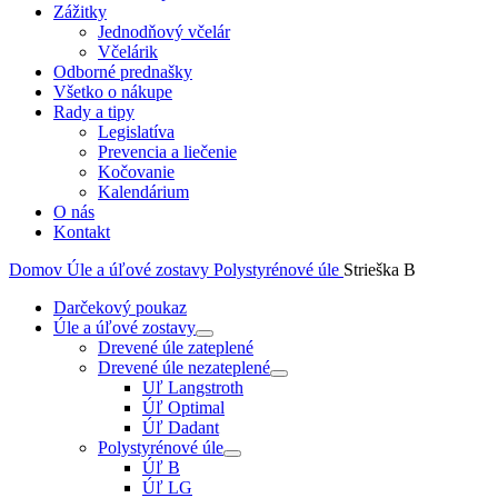
Zážitky
Jednodňový včelár
Včelárik
Odborné prednašky
Všetko o nákupe
Rady a tipy
Legislatíva
Prevencia a liečenie
Kočovanie
Kalendárium
O nás
Kontakt
Domov
Úle a úľové zostavy
Polystyrénové úle
Strieška B
Darčekový poukaz
Úle a úľové zostavy
Drevené úle zateplené
Drevené úle nezateplené
Uľ Langstroth
Úľ Optimal
Úľ Dadant
Polystyrénové úle
Úľ B
Úľ LG