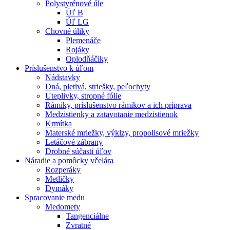
Polystyrénové úle
Úľ B
Úľ LG
Chovné úliky
Plemenáče
Rojáky
Oplodňáčiky
Príslušenstvo k úľom
Nádstavky
Dná, pletivá, striešky, peľochyty
Uteplivky, stropné fólie
Rámiky, príslušenstvo rámikov a ich príprava
Medzistienky a zatavotanie medzistienok
Krmítka
Materské mriežky, výklzy, propolisové mriežky
Letáčové zábrany
Drobné súčasti úľov
Náradie a pomôcky včelára
Rozperáky
Metličky
Dymáky
Spracovanie medu
Medomety
Tangenciálne
Zvratné