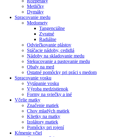
Rozperáky
Metličky
Dymáky
Spracovanie medu
Medomety
Tangenciálne
Zvratné
Radiálne
Odviečkovanie plástov
Stáčacie nádoby, cedidlá
Nádoby na skladovanie medu
Stekucovanie a pastovanie medu
Obaly na med
Ostatné pomôcky pri práci s medom
Spracovanie vosku
Vytápanie vosku
Výroba medzistienok
Formy na sviečky a iné
Včelie matky
Značenie matiek
Chov mladých matiek
Klietky na matky
Izolátory matiek
Pomôcky pri rojení
Kŕmenie včiel