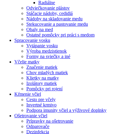
Radiálne
Odviečkovanie plástov
Stáčacie nádoby, cedidlá
Nádoby na skladovanie medu
Stekucovanie a pastovanie medu
Obaly na med
Ostatné pomôcky pri práci s medom
Spracovanie vosku
Vytápanie vosku
Výroba medzistienok
Formy na sviečky a iné
Včelie matky
Značenie matiek
Chov mladých matiek
Klietky na matky
Izolátory matiek
Pomôcky pri rojení
Kŕmenie včiel
Cesto pre včely
Invertné krmivo
Podpora imunity včiel a výživové doplnky
Ošetrovanie včiel
Prípravky na ošetrovanie
Odparovače
Dezinfekcia