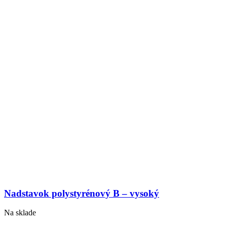
Nadstavok polystyrénový B – vysoký
Na sklade