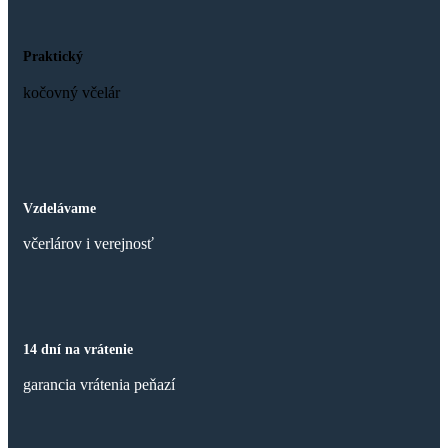
Praktický
kočovný včelár
Vzdelávame
včerlárov i verejnosť
14 dní na vrátenie
garancia vrátenia peňazí