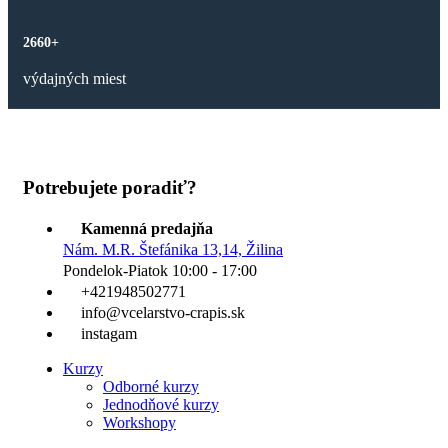
2660+
výdajných miest
Potrebujete poradiť?
Kamenná predajňa
Nám. M.R. Štefánika 13,14, Žilina
Pondelok-Piatok 10:00 - 17:00
+421948502771
info@vcelarstvo-crapis.sk
instagam
Kurzy
Odborné kurzy
Jednodňové kurzy
Workshopy