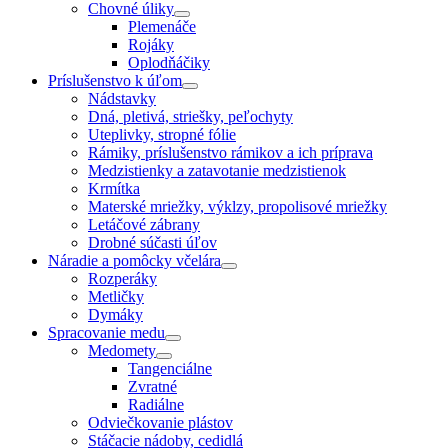
Chovné úliky
Plemenáče
Rojáky
Oplodňáčiky
Príslušenstvo k úľom
Nádstavky
Dná, pletivá, striešky, peľochyty
Uteplivky, stropné fólie
Rámiky, príslušenstvo rámikov a ich príprava
Medzistienky a zatavotanie medzistienok
Krmítka
Materské mriežky, výklzy, propolisové mriežky
Letáčové zábrany
Drobné súčasti úľov
Náradie a pomôcky včelára
Rozperáky
Metličky
Dymáky
Spracovanie medu
Medomety
Tangenciálne
Zvratné
Radiálne
Odviečkovanie plástov
Stáčacie nádoby, cedidlá