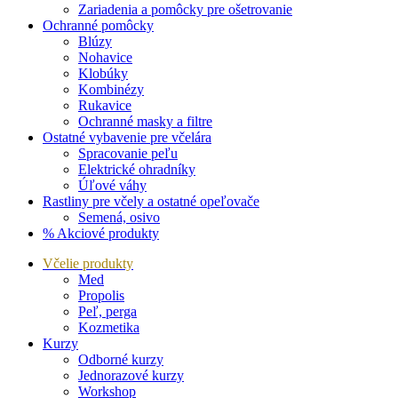
Zariadenia a pomôcky pre ošetrovanie
Ochranné pomôcky
Blúzy
Nohavice
Klobúky
Kombinézy
Rukavice
Ochranné masky a filtre
Ostatné vybavenie pre včelára
Spracovanie peľu
Elektrické ohradníky
Úľové váhy
Rastliny pre včely a ostatné opeľovače
Semená, osivo
% Akciové produkty
Včelie produkty
Med
Propolis
Peľ, perga
Kozmetika
Kurzy
Odborné kurzy
Jednorazové kurzy
Workshop