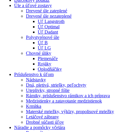
Darčekový poukaz
Úle a úľové zostavy
Drevené úle zateplené
Drevené úle nezateplené
Uľ Langstroth
Úľ Optimal
Úľ Dadant
Polystyrénové úle
Úľ B
Úľ LG
Chovné úliky
Plemenáče
Rojáky
Oplodňáčiky
Príslušenstvo k úľom
Nádstavky
Dná, pletivá, striešky, peľochyty
Uteplivky, stropné fólie
Rámiky, príslušenstvo rámikov a ich príprava
Medzistienky a zatavotanie medzistienok
Krmítka
Materské mriežky, výklzy, propolisové mriežky
Letáčové zábrany
Drobné súčasti úľov
Náradie a pomôcky včelára