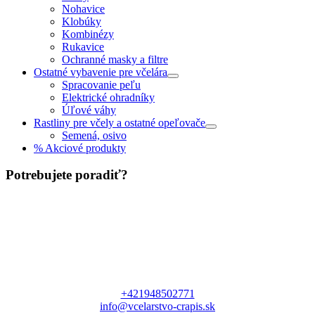
Nohavice
Klobúky
Kombinézy
Rukavice
Ochranné masky a filtre
Ostatné vybavenie pre včelára
Spracovanie peľu
Elektrické ohradníky
Úľové váhy
Rastliny pre včely a ostatné opeľovače
Semená, osivo
% Akciové produkty
Potrebujete poradiť?
+421948502771
info@vcelarstvo-crapis.sk