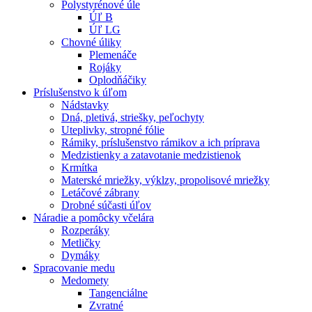
Polystyrénové úle
Úľ B
Úľ LG
Chovné úliky
Plemenáče
Rojáky
Oplodňáčiky
Príslušenstvo k úľom
Nádstavky
Dná, pletivá, striešky, peľochyty
Uteplivky, stropné fólie
Rámiky, príslušenstvo rámikov a ich príprava
Medzistienky a zatavotanie medzistienok
Krmítka
Materské mriežky, výklzy, propolisové mriežky
Letáčové zábrany
Drobné súčasti úľov
Náradie a pomôcky včelára
Rozperáky
Metličky
Dymáky
Spracovanie medu
Medomety
Tangenciálne
Zvratné