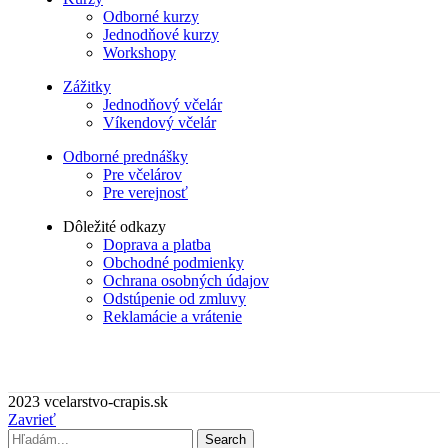
Odborné kurzy
Jednodňové kurzy
Workshopy
Zážitky
Jednodňový včelár
Víkendový včelár
Odborné prednášky
Pre včelárov
Pre verejnosť
Dôležité odkazy
Doprava a platba
Obchodné podmienky
Ochrana osobných údajov
Odstúpenie od zmluvy
Reklamácie a vrátenie
2023 vcelarstvo-crapis.sk
Zavrieť
Search