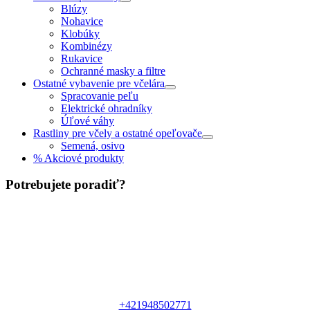
Blúzy
Nohavice
Klobúky
Kombinézy
Rukavice
Ochranné masky a filtre
Ostatné vybavenie pre včelára
Spracovanie peľu
Elektrické ohradníky
Úľové váhy
Rastliny pre včely a ostatné opeľovače
Semená, osivo
% Akciové produkty
Potrebujete poradiť?
+421948502771