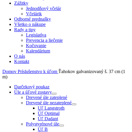
Zážitky
Jednodňový včelár
Včelárik
Odborné prednašky
Všetko o nákupe
Rady a tipy
Legislatíva
Prevencia a liečenie
Kočovanie
Kalendárium
O nás
Kontakt
Domov
Príslušenstvo k úľom
Ťahokov galvanizovaný š. 37 cm (1
m)
Darčekový poukaz
Úle a úľové zostavy
Drevené úle zateplené
Drevené úle nezateplené
Uľ Langstroth
Úľ Optimal
Úľ Dadant
Polystyrénové úle
Úľ B