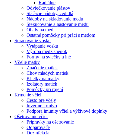
Radiálne
Odviečkovanie plástov
Stáčacie nádoby, cedidlá
Nádoby na skladovanie medu
Stekucovanie a pastovanie medu
Obaly na med
Ostatné pomôcky pri práci s medom
Spracovanie vosku
Vytápanie vosku
Výroba medzistienok
Formy na sviečky a iné
Včelie matky
Značenie matiek
Chov mladých matiek
Klietky na matky
Izolátory matiek
Pomôcky pri rojení
Kŕmenie včiel
Cesto pre včely
Invertné krmivo
Podpora imunity včiel a výživové doplnky
Ošetrovanie včiel
Prípravky na ošetrovanie
Odparovače
Dezinfekcia