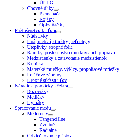
Úľ LG
Chovné úliky
Plemenáče
Rojáky
Oplodňáčiky
Príslušenstvo k úľom
Nádstavky
Dná, pletivá, striešky, peľochyty
Uteplivky, stropné fólie
Rámiky, príslušenstvo rámikov a ich príprava
Medzistienky a zatavotanie medzistienok
Krmítka
Materské mriežky, výklzy, propolisové mriežky
Letáčové zábrany
Drobné súčasti úľov
Náradie a pomôcky včelára
Rozperáky
Metličky
Dymáky
Spracovanie medu
Medomety
Tangenciálne
Zvratné
Radiálne
Odviečkovanie plástov