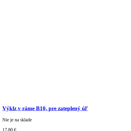
Výklz v ráme B10, pre zateplený úľ
Nie je na sklade
17,80
€