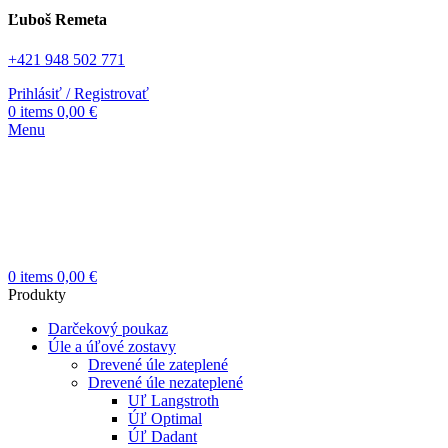
Ľuboš Remeta
+421 948 502 771
Prihlásiť / Registrovať
0
items
0,00
€
Menu
0
items
0,00
€
Produkty
Darčekový poukaz
Úle a úľové zostavy
Drevené úle zateplené
Drevené úle nezateplené
Uľ Langstroth
Úľ Optimal
Úľ Dadant