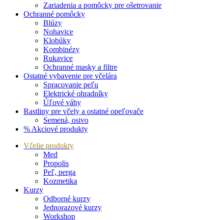
Zariadenia a pomôcky pre ošetrovanie
Ochranné pomôcky
Blúzy
Nohavice
Klobúky
Kombinézy
Rukavice
Ochranné masky a filtre
Ostatné vybavenie pre včelára
Spracovanie peľu
Elektrické ohradníky
Úľové váhy
Rastliny pre včely a ostatné opeľovače
Semená, osivo
% Akciové produkty
Včelie produkty
Med
Propolis
Peľ, perga
Kozmetika
Kurzy
Odborné kurzy
Jednorazové kurzy
Workshop