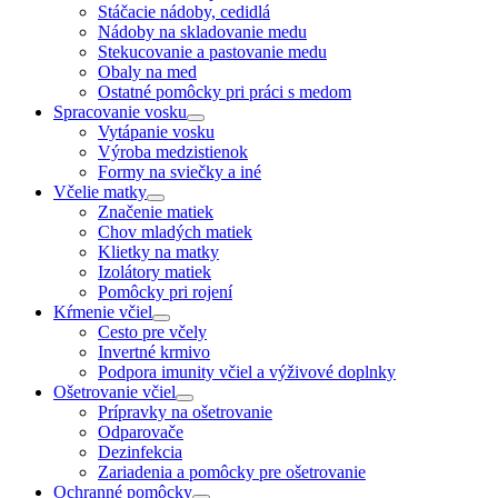
Stáčacie nádoby, cedidlá
Nádoby na skladovanie medu
Stekucovanie a pastovanie medu
Obaly na med
Ostatné pomôcky pri práci s medom
Spracovanie vosku
Vytápanie vosku
Výroba medzistienok
Formy na sviečky a iné
Včelie matky
Značenie matiek
Chov mladých matiek
Klietky na matky
Izolátory matiek
Pomôcky pri rojení
Kŕmenie včiel
Cesto pre včely
Invertné krmivo
Podpora imunity včiel a výživové doplnky
Ošetrovanie včiel
Prípravky na ošetrovanie
Odparovače
Dezinfekcia
Zariadenia a pomôcky pre ošetrovanie
Ochranné pomôcky