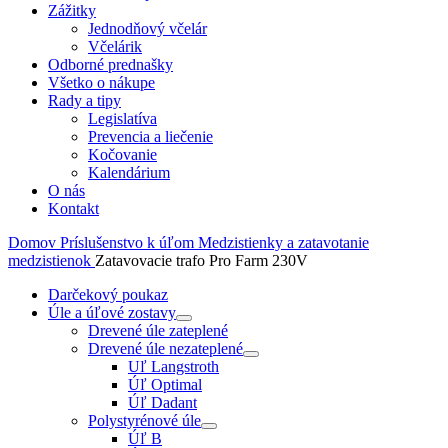
Zážitky
Jednodňový včelár
Včelárik
Odborné prednašky
Všetko o nákupe
Rady a tipy
Legislatíva
Prevencia a liečenie
Kočovanie
Kalendárium
O nás
Kontakt
Domov
Príslušenstvo k úľom
Medzistienky a zatavotanie
medzistienok
Zatavovacie trafo Pro Farm 230V
Darčekový poukaz
Úle a úľové zostavy
Drevené úle zateplené
Drevené úle nezateplené
Uľ Langstroth
Úľ Optimal
Úľ Dadant
Polystyrénové úle
Úľ B