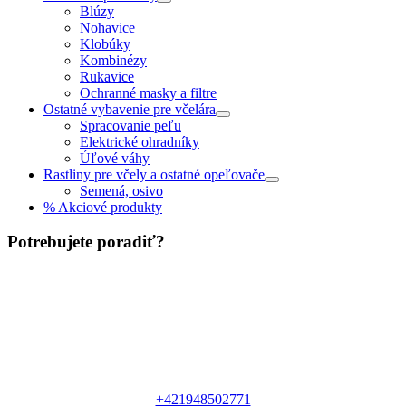
Blúzy
Nohavice
Klobúky
Kombinézy
Rukavice
Ochranné masky a filtre
Ostatné vybavenie pre včelára
Spracovanie peľu
Elektrické ohradníky
Úľové váhy
Rastliny pre včely a ostatné opeľovače
Semená, osivo
% Akciové produkty
Potrebujete poradiť?
+421948502771