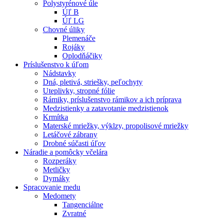
Polystyrénové úle
Úľ B
Úľ LG
Chovné úliky
Plemenáče
Rojáky
Oplodňáčiky
Príslušenstvo k úľom
Nádstavky
Dná, pletivá, striešky, peľochyty
Uteplivky, stropné fólie
Rámiky, príslušenstvo rámikov a ich príprava
Medzistienky a zatavotanie medzistienok
Krmítka
Materské mriežky, výklzy, propolisové mriežky
Letáčové zábrany
Drobné súčasti úľov
Náradie a pomôcky včelára
Rozperáky
Metličky
Dymáky
Spracovanie medu
Medomety
Tangenciálne
Zvratné