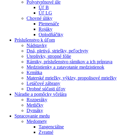
Polystyrénové úle
Úľ B
Úľ LG
Chovné úliky
Plemenáče
Rojáky
Oplodňáčiky
Príslušenstvo k úľom
Nádstavky
Dná, pletivá, striešky, peľochyty
Uteplivky, stropné fólie
Rámiky, príslušenstvo rámikov a ich príprava
Medzistienky a zatavotanie medzistienok
Krmítka
Materské mriežky, výklzy, propolisové mriežky
Letáčové zábrany
Drobné súčasti úľov
Náradie a pomôcky včelára
Rozperáky
Metličky
Dymáky
Spracovanie medu
Medomety
Tangenciálne
Zvratné