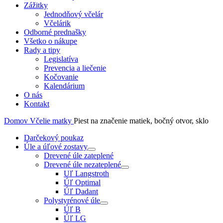
Zážitky
Jednodňový včelár
Včelárik
Odborné prednašky
Všetko o nákupe
Rady a tipy
Legislatíva
Prevencia a liečenie
Kočovanie
Kalendárium
O nás
Kontakt
Domov
Včelie matky
Piest na značenie matiek, bočný otvor, sklo
Darčekový poukaz
Úle a úľové zostavy
Drevené úle zateplené
Drevené úle nezateplené
Uľ Langstroth
Úľ Optimal
Úľ Dadant
Polystyrénové úle
Úľ B
Úľ LG