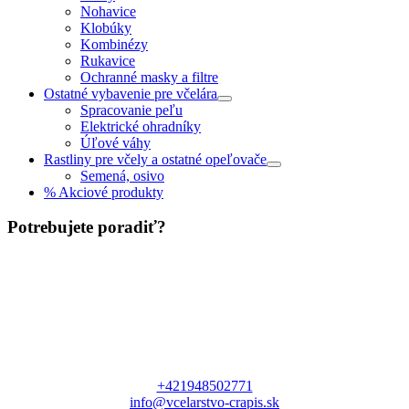
Nohavice
Klobúky
Kombinézy
Rukavice
Ochranné masky a filtre
Ostatné vybavenie pre včelára
Spracovanie peľu
Elektrické ohradníky
Úľové váhy
Rastliny pre včely a ostatné opeľovače
Semená, osivo
% Akciové produkty
Potrebujete poradiť?
+421948502771
info@vcelarstvo-crapis.sk