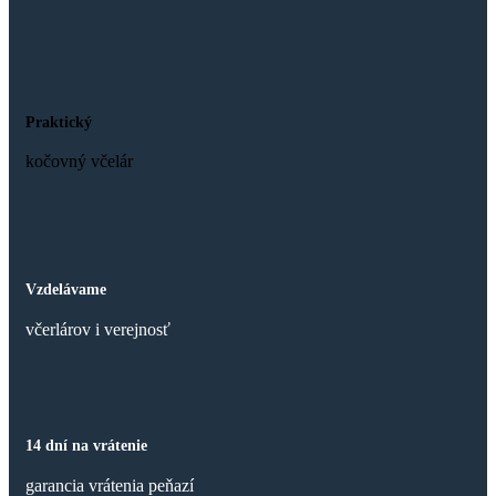
Praktický
kočovný včelár
Vzdelávame
včerlárov i verejnosť
14 dní na vrátenie
garancia vrátenia peňazí