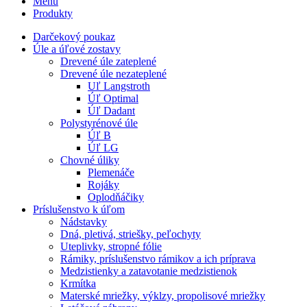
Menu
Produkty
Darčekový poukaz
Úle a úľové zostavy
Drevené úle zateplené
Drevené úle nezateplené
Uľ Langstroth
Úľ Optimal
Úľ Dadant
Polystyrénové úle
Úľ B
Úľ LG
Chovné úliky
Plemenáče
Rojáky
Oplodňáčiky
Príslušenstvo k úľom
Nádstavky
Dná, pletivá, striešky, peľochyty
Uteplivky, stropné fólie
Rámiky, príslušenstvo rámikov a ich príprava
Medzistienky a zatavotanie medzistienok
Krmítka
Materské mriežky, výklzy, propolisové mriežky