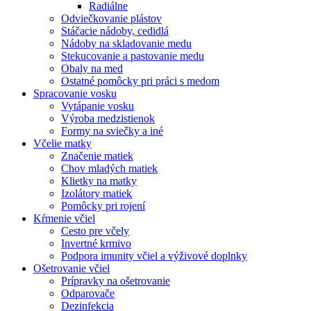
Radiálne
Odviečkovanie plástov
Stáčacie nádoby, cedidlá
Nádoby na skladovanie medu
Stekucovanie a pastovanie medu
Obaly na med
Ostatné pomôcky pri práci s medom
Spracovanie vosku
Vytápanie vosku
Výroba medzistienok
Formy na sviečky a iné
Včelie matky
Značenie matiek
Chov mladých matiek
Klietky na matky
Izolátory matiek
Pomôcky pri rojení
Kŕmenie včiel
Cesto pre včely
Invertné krmivo
Podpora imunity včiel a výživové doplnky
Ošetrovanie včiel
Prípravky na ošetrovanie
Odparovače
Dezinfekcia