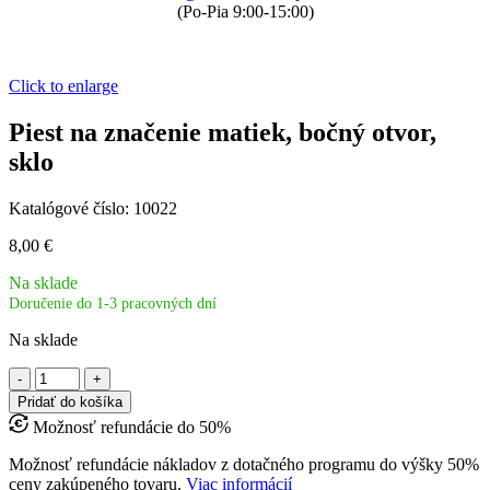
(Po-Pia 9:00-15:00)
Click to enlarge
Piest na značenie matiek, bočný otvor,
sklo
Katalógové číslo:
10022
8,00
€
Na sklade
Doručenie do 1-3 pracovných dní
Na sklade
množstvo
Piest
Pridať do košíka
na
Možnosť refundácie do 50%
značenie
matiek,
Možnosť refundácie nákladov z dotačného programu do výšky 50%
bočný
ceny zakúpeného tovaru.
Viac informácií