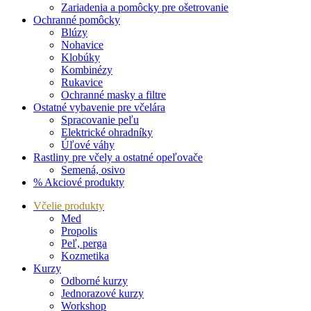
Zariadenia a pomôcky pre ošetrovanie
Ochranné pomôcky
Blúzy
Nohavice
Klobúky
Kombinézy
Rukavice
Ochranné masky a filtre
Ostatné vybavenie pre včelára
Spracovanie peľu
Elektrické ohradníky
Úľové váhy
Rastliny pre včely a ostatné opeľovače
Semená, osivo
% Akciové produkty
Včelie produkty
Med
Propolis
Peľ, perga
Kozmetika
Kurzy
Odborné kurzy
Jednorazové kurzy
Workshop