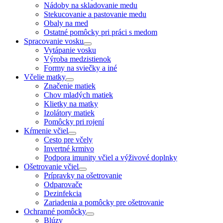
Nádoby na skladovanie medu
Stekucovanie a pastovanie medu
Obaly na med
Ostatné pomôcky pri práci s medom
Spracovanie vosku
Vytápanie vosku
Výroba medzistienok
Formy na sviečky a iné
Včelie matky
Značenie matiek
Chov mladých matiek
Klietky na matky
Izolátory matiek
Pomôcky pri rojení
Kŕmenie včiel
Cesto pre včely
Invertné krmivo
Podpora imunity včiel a výživové doplnky
Ošetrovanie včiel
Prípravky na ošetrovanie
Odparovače
Dezinfekcia
Zariadenia a pomôcky pre ošetrovanie
Ochranné pomôcky
Blúzy