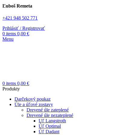
Ľuboš Remeta
+421 948 502 771
Prihlásiť / Registrovať
0
items
0,00
€
Menu
0
items
0,00
€
Produkty
Darčekový poukaz
Úle a úľové zostavy
Drevené úle zateplené
Drevené úle nezateplené
Uľ Langstroth
Úľ Optimal
Úľ Dadant