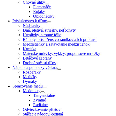
Chovné úliky
Plemenáče
Rojáky
Oplodňáčiky
Príslušenstvo k úľom
Nádstavky
Dná, pletivá, striešky, peľochyty
Uteplivky, stropné fólie
Rámiky, príslušenstvo rámikov a ich príprava
Medzistienky a zatavotanie medzistienok
Krmítka
Materské mriežky, výklzy, propolisové mriežky
Letáčové zábrany
Drobné súčasti úľov
Náradie a pomôcky včelára
Rozperáky
Metličky
Dymáky
Spracovanie medu
Medomety
Tangenciálne
Zvratné
Radiálne
Odviečkovanie plástov
Stáčacie nádoby, cedidlá