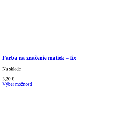
Farba na značenie matiek – fix
Na sklade
3,20
€
Tento
Výber možností
produkt
má
viacero
variantov.
Možnosti
si
môžete
vybrať