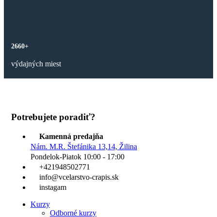
2660+
výdajných miest
Potrebujete poradiť?
Kamenná predajňa
Nám. M.R. Štefánika 13,14, Žilina
Pondelok-Piatok 10:00 - 17:00
+421948502771
info@vcelarstvo-crapis.sk
instagam
Kurzy
Odborné kurzy