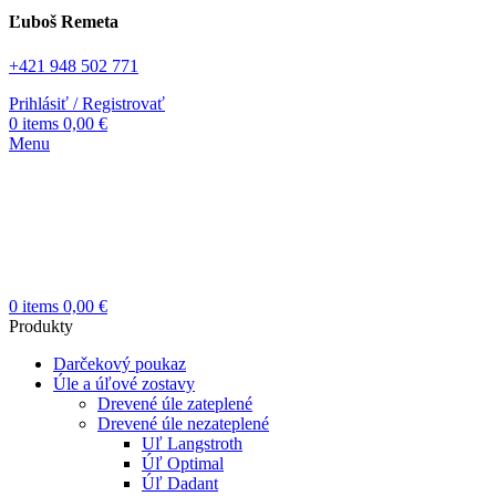
Ľuboš Remeta
+421 948 502 771
Prihlásiť / Registrovať
0
items
0,00
€
Menu
0
items
0,00
€
Produkty
Darčekový poukaz
Úle a úľové zostavy
Drevené úle zateplené
Drevené úle nezateplené
Uľ Langstroth
Úľ Optimal
Úľ Dadant