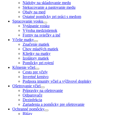
Nádoby na skladovanie medu
Stekucovanie a pastovanie medu
Obaly na med
Ostatné pomôcky pri práci s medom
Spracovanie vosku
Vytápanie vosku
Výroba medzistienok
Formy na sviečky a iné
Včelie matky
Značenie matiek
Chov mladých matiek
Klietky na matky
Izolátory matiek
Pomôcky pri rojení
Kŕmenie včiel
Cesto pre včely
Invertné krmivo
Podpora imunity včiel a výživové doplnky
Ošetrovanie včiel
Prípravky na ošetrovanie
Odparovače
Dezinfekcia
Zariadenia a pomôcky pre ošetrovanie
Ochranné pomôcky
Blúzy