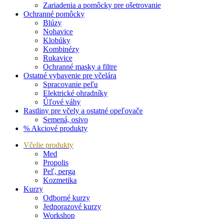
Zariadenia a pomôcky pre ošetrovanie
Ochranné pomôcky
Blúzy
Nohavice
Klobúky
Kombinézy
Rukavice
Ochranné masky a filtre
Ostatné vybavenie pre včelára
Spracovanie peľu
Elektrické ohradníky
Úľové váhy
Rastliny pre včely a ostatné opeľovače
Semená, osivo
% Akciové produkty
Včelie produkty
Med
Propolis
Peľ, perga
Kozmetika
Kurzy
Odborné kurzy
Jednorazové kurzy
Workshop