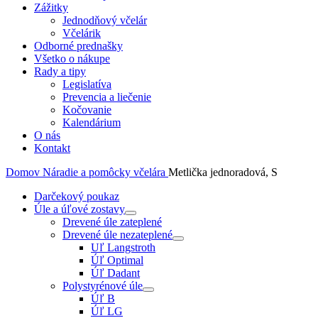
Zážitky
Jednodňový včelár
Včelárik
Odborné prednašky
Všetko o nákupe
Rady a tipy
Legislatíva
Prevencia a liečenie
Kočovanie
Kalendárium
O nás
Kontakt
Domov
Náradie a pomôcky včelára
Metlička jednoradová, S
Darčekový poukaz
Úle a úľové zostavy
Drevené úle zateplené
Drevené úle nezateplené
Uľ Langstroth
Úľ Optimal
Úľ Dadant
Polystyrénové úle
Úľ B
Úľ LG