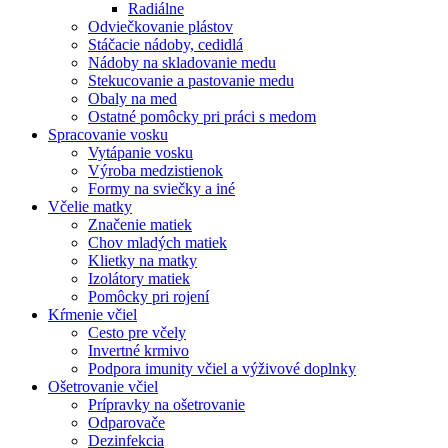
Radiálne
Odviečkovanie plástov
Stáčacie nádoby, cedidlá
Nádoby na skladovanie medu
Stekucovanie a pastovanie medu
Obaly na med
Ostatné pomôcky pri práci s medom
Spracovanie vosku
Vytápanie vosku
Výroba medzistienok
Formy na sviečky a iné
Včelie matky
Značenie matiek
Chov mladých matiek
Klietky na matky
Izolátory matiek
Pomôcky pri rojení
Kŕmenie včiel
Cesto pre včely
Invertné krmivo
Podpora imunity včiel a výživové doplnky
Ošetrovanie včiel
Prípravky na ošetrovanie
Odparovače
Dezinfekcia