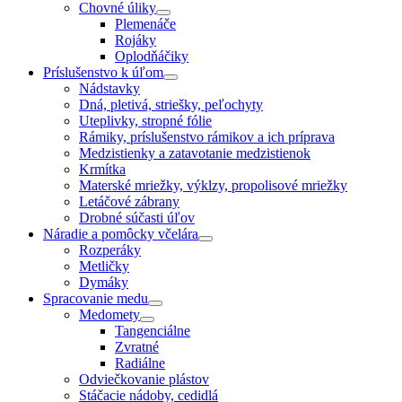
Chovné úliky
Plemenáče
Rojáky
Oplodňáčiky
Príslušenstvo k úľom
Nádstavky
Dná, pletivá, striešky, peľochyty
Uteplivky, stropné fólie
Rámiky, príslušenstvo rámikov a ich príprava
Medzistienky a zatavotanie medzistienok
Krmítka
Materské mriežky, výklzy, propolisové mriežky
Letáčové zábrany
Drobné súčasti úľov
Náradie a pomôcky včelára
Rozperáky
Metličky
Dymáky
Spracovanie medu
Medomety
Tangenciálne
Zvratné
Radiálne
Odviečkovanie plástov
Stáčacie nádoby, cedidlá