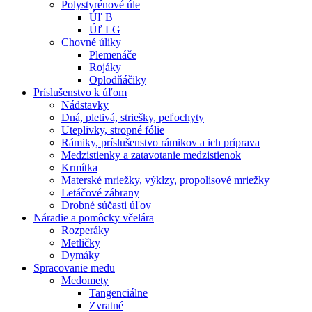
Polystyrénové úle
Úľ B
Úľ LG
Chovné úliky
Plemenáče
Rojáky
Oplodňáčiky
Príslušenstvo k úľom
Nádstavky
Dná, pletivá, striešky, peľochyty
Uteplivky, stropné fólie
Rámiky, príslušenstvo rámikov a ich príprava
Medzistienky a zatavotanie medzistienok
Krmítka
Materské mriežky, výklzy, propolisové mriežky
Letáčové zábrany
Drobné súčasti úľov
Náradie a pomôcky včelára
Rozperáky
Metličky
Dymáky
Spracovanie medu
Medomety
Tangenciálne
Zvratné